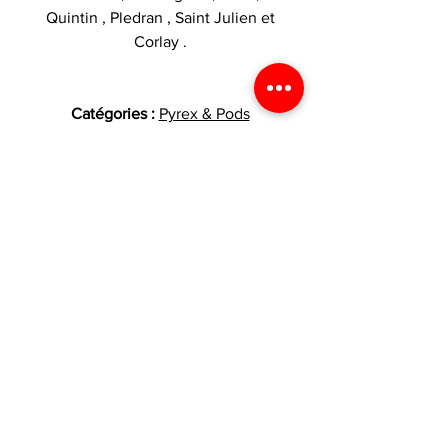
Quintin , Pledran , Saint Julien et
Corlay .
Catégories :
Pyrex & Pods
VOS AVANTAGES
1€ dépensé = 1 point
CARACTÉRISTIQUES
crédité dans votre espace fidélité
!
Produit
Pack 2
LIVRAISON
cartouches
Livraison offerte
France métropolitaine
PnP-X DTL ,
dès 29,90 € d'achat !
uniquement
pods ,
réservoirs
Expédition le jour même
Les commandes passées avant
si commande passée avant 13h !
13h sont expédiées le jour même
Marque
Voopoo
du lundi au vendredi (hors jours