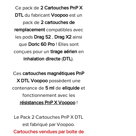
Ce pack de
2 Cartouches PnP X
DTL
du fabricant
Voopoo
est un
pack de
2 cartouches de
remplacement
compatibles avec
les pods
Drag S2
,
Drag X2
ainsi
que
Doric 60 Pro
! Elles sont
conçues pour un
tirage aérien
en
inhalation directe
(
DTL
).
Ces
cartouches magnétiques PnP
X DTL Voopoo
possèdent une
contenance de
5 ml
de
eliquide
et
fonctionnement avec les
résistances PnP X Voopoo
!
Le Pack 2 Cartouches PnP X DTL
est fabriqué par Voopoo.
Cartouches vendues par boite de