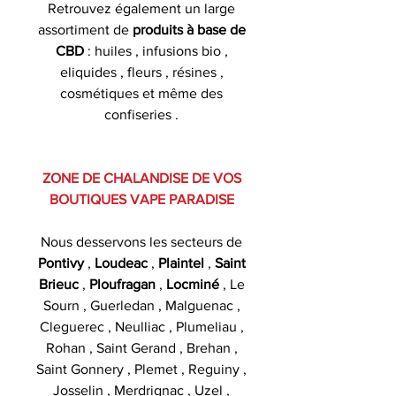
Retrouvez également un large
assortiment de
produits à base de
CBD
: huiles , infusions bio ,
eliquides , fleurs , résines ,
cosmétiques et même des
confiseries .
ZONE DE CHALANDISE DE VOS
BOUTIQUES VAPE PARADISE
Nous desservons les secteurs de
Pontivy
,
Loudeac
,
Plaintel
,
Saint
Brieuc
,
Ploufragan
,
Locminé
, Le
Sourn , Guerledan , Malguenac ,
Cleguerec , Neulliac , Plumeliau ,
Rohan , Saint Gerand , Brehan ,
Saint Gonnery , Plemet , Reguiny ,
Josselin , Merdrignac , Uzel ,