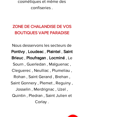
cosmétiques et même des
confiseries .
ZONE DE CHALANDISE DE VOS
BOUTIQUES VAPE PARADISE
Nous desservons les secteurs de
Pontivy
,
Loudeac
,
Plaintel
,
Saint
Brieuc
,
Ploufragan
,
Locminé
, Le
Sourn , Guerledan , Malguenac ,
Cleguerec , Neulliac , Plumeliau ,
Rohan , Saint Gerand , Brehan ,
Saint Gonnery , Plemet , Reguiny ,
Josselin , Merdrignac , Uzel ,
Quintin , Pledran , Saint Julien et
Corlay .