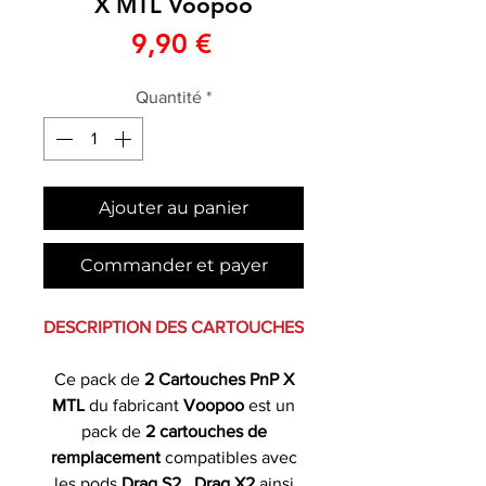
X MTL Voopoo
Prix
9,90 €
Quantité
*
Ajouter au panier
Commander et payer
DESCRIPTION DES CARTOUCHES
Ce pack de
2 Cartouches PnP X
MTL
du fabricant
Voopoo
est un
pack de
2 cartouches de
remplacement
compatibles avec
les pods
Drag S2
,
Drag X2
ainsi