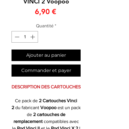
VINCI 2 Voopoo
Prix
6,90 €
Quantité
*
Ajouter au panier
Commander et payer
DESCRIPTION DES CARTOUCHES
Ce pack de
2 Cartouches Vinci
2
du fabricant
Voopoo
est un pack
de
2 cartouches de
remplacement
compatibles avec
le
Pod Vinci
II
et le
Pod Vinci X 2
!