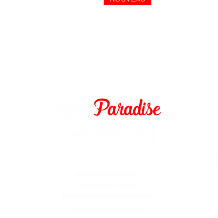
2
vapepara
Mentions légales
Politique coo
kies
Ouvert
Politique confident
ialité
de 10h
Le 
Conditions générales