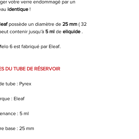
Les commandes pas
nger votre verre endommagé par un
si comman
le jour même du 
Contenance
eau
identique
!
fériés) ou dans 
Clearomiseu
ouvrables apr
leaf
possède un diamètre de
25 mm
( 32
compatible
peut contenir jusqu'à
5 ml
de
eliquide
.
Livrais
Diamètre
elo 6 est fabriqué par Eleaf.
À partir de 4,90€ 
commande
Hauteur
S DU TUBE DE RÉSERVOIR
* Livraison à domi
un délai indicat
de tube : Pyrex
passée avant 13 h 
rque : Eleaf
enance : 5 ml
re base : 25 mm