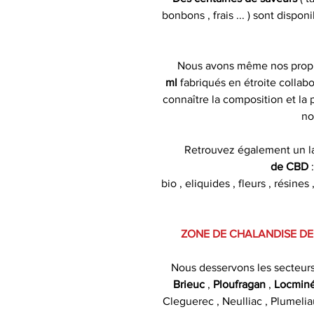
bonbons , frais ... ) sont dispo
Nous avons même nos pro
ml
fabriqués en étroite collabo
connaître la composition et la
no
Retrouvez également un l
de CBD
bio , eliquides , fleurs , résin
ZONE DE CHALANDISE DE
Nous desservons les secteur
Brieuc
,
Ploufragan
,
Locmin
Cleguerec , Neulliac , Plumelia