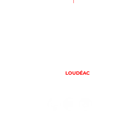
f
6 rue de Moncontour
22600
LOUDÉAC
09 83 43 44 34
il.com
vapeparadise.loudeac@gmail.com
i de
Ouvert du lundi au samedi de
9h -
10h à 13h et de 13h30 à 19h