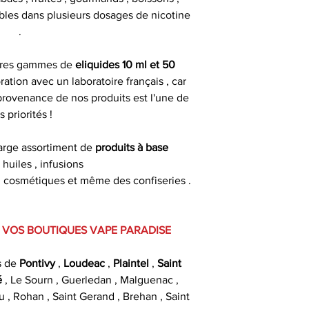
nibles dans plusieurs dosages de nicotine
.
pres gammes de
eliquides 10 ml et 50
ration avec un laboratoire français , car
 provenance de nos produits est l'une de
s priorités !
arge assortiment de
produits à base
: huiles , infusions
es , cosmétiques et même des confiseries .
 VOS BOUTIQUES VAPE PARADISE
s de
Pontivy
,
Loudeac
,
Plaintel
,
Saint
é
, Le Sourn , Guerledan , Malguenac ,
u , Rohan , Saint Gerand , Brehan , Saint