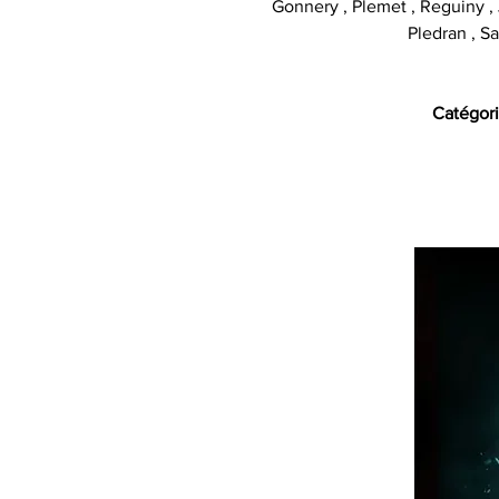
Gonnery , Plemet , Reguiny , J
Pledran , Sa
Catégori