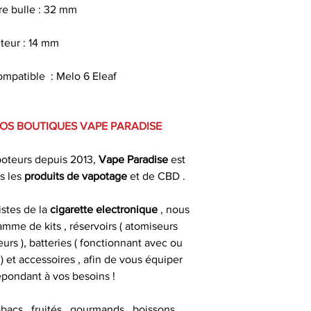
e bulle : 32 mm
teur : 14 mm
mpatible : Melo 6 Eleaf
VOS BOUTIQUES VAPE PARADISE
poteurs depuis 2013,
Vape Paradise
est
s les
produits de
vapotage
et de CBD .
istes de la
cigarette electronique
, nous
mme de kits , réservoirs ( atomiseurs
urs ), batteries ( fonctionnant avec ou
 et accessoires , afin de vous équiper
épondant à vos besoins !
abacs , fruités , gourmands , boissons ,