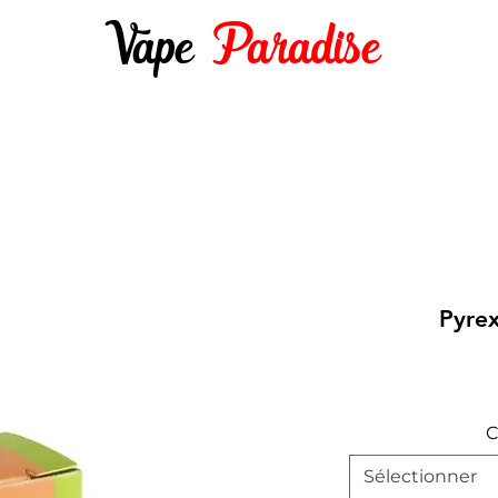
Vape
Paradise
DES 10ML
E-LIQUIDES 50ML ET +
DIY
Pyre
C
Sélectionner