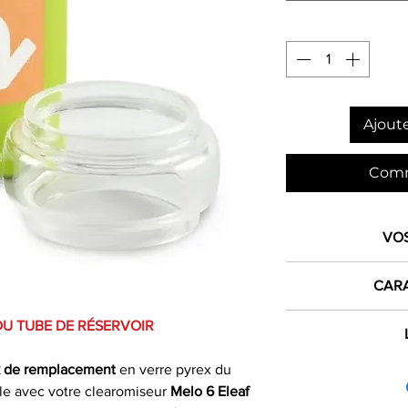
Ajoute
Comm
VO
1€ 
CARA
crédité dan
DU TUBE DE RÉSERVOIR
Produit
L
dès 
France mét
k de remplacement
en verre pyrex
du
ble avec votre clearomiseur
Melo 6 Eleaf
Marque
Expéd