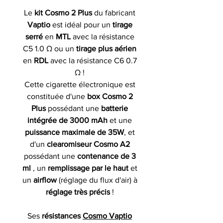
Le
kit Cosmo 2 Plus
du fabricant
Vaptio
est idéal pour un
tirage
serré
en
MTL
avec la résistance
C5 1.0 Ω ou un
tirage plus aérien
en
RDL
avec la résistance C6 0.7
Ω !
Cette cigarette électronique est
constituée d'une
box
Cosmo 2
Plus
possédant une
batterie
intégrée de 3000 mAh
et une
puissance maximale de 35W
, et
d'un
clearomiseur Cosmo A2
possédant une
contenance de 3
ml
, un
remplissage par le haut
et
un
airflow
(réglage du flux d'air) à
réglage très précis
!
Ses
résistances
Cosmo Vaptio