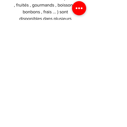
, fruités , gourmands , boissons ,
bonbons , frais ... ) sont
disponibles dans plusieurs
dosages de nicotine .
ZONE DE CHALANDISE DE
VOS BOUTIQUES VAPE
PARADISE
Nous desservons les secteurs
de
Pontivy
,
Loudeac
,
Plaintel
,
Sa
int Brieuc
,
Ploufragan
,
Locminé
,
Le Sourn , Guerledan , Malguenac
, Cleguerec , Neulliac , Plumeliau ,
Rohan , Saint Gerand , Brehan ,
Saint Gonnery , Plemet , Reguiny ,
Josselin , Merdrignac , Uzel ,