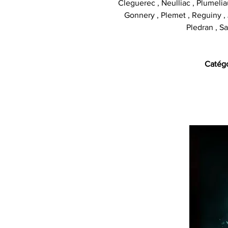
Cleguerec , Neulliac , Plumelia
Gonnery , Plemet , Reguiny , J
Pledran , Sa
Catégo