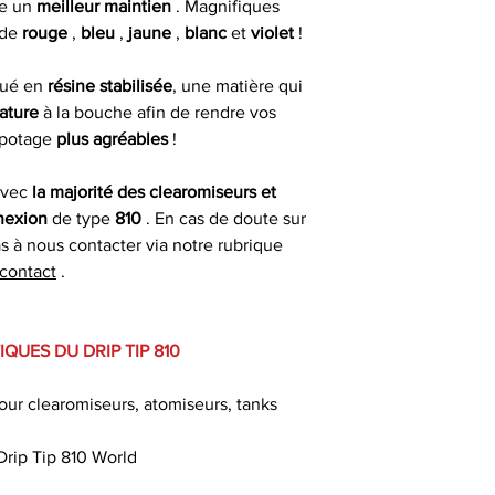
re un
meilleur maintien
. Magnifiques
fériés) ou dans 
Matière
 de
rouge
,
bleu
,
jaune
,
blanc
et
violet
!
ouvrables apr
Couleurs
qué en
résine stabilisée
, une matière qui
Livrais
ature
à la bouche afin de rendre vos
apotage
plus agréables
!
À partir de 4,90€ 
Connexion
commande
vec
la majorité des clearomiseurs et
nexion
de type
810
. En cas de doute sur
Hauteur
* Livraison à domi
as à nous contacter via notre rubrique
un délai indicat
contact
.
passée avant 13 h 
QUES DU DRIP TIP 810
our clearomiseurs, atomiseurs, tanks
 Drip Tip 810 World