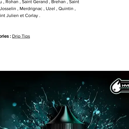
u , Rohan , Saint Gerand , Brehan , Saint
osselin , Merdrignac , Uzel , Quintin ,
int Julien et Corlay .
ries :
Drip Tips