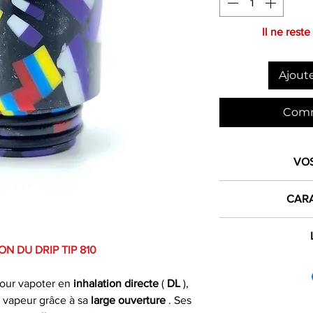
Il ne reste
Ajoute
Comm
VO
1€ 
CARA
crédité dan
Type de produ
L
ON DU DRIP TIP 810
dès 
France mét
pour vapoter en
inhalation directe
(
DL
),
Expéd
Les commandes pas
Produit
 vapeur grâce à sa
large ouverture
. Ses
si comman
le jour même du 