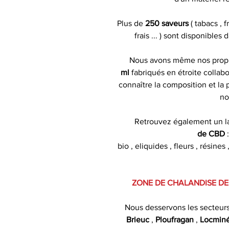
Plus de
250 saveurs
( tabacs , 
frais ... ) sont disponibles
Nous avons même nos pro
ml
fabriqués en étroite collabo
connaître la composition et la
no
Retrouvez également un l
de CBD
bio , eliquides , fleurs , résin
ZONE DE CHALANDISE DE
Nous desservons les secteur
Brieuc
,
Ploufragan
,
Locmin