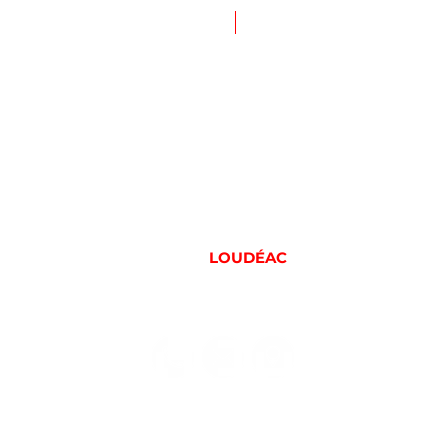
NOUVEAU
f
6 rue de Moncontour
22600
LOUDÉAC
09 83 43 44 34
il.com
vapeparadise.loudeac@gmail.com
i de
Ouvert du lundi au samedi de
9h -
10h à 13h et de 13h30 à 19h