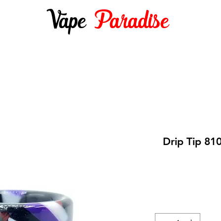
Vape
Paradise
DES 10ML
E-LIQUIDES 50ML ET +
DIY
Drip Tip 8