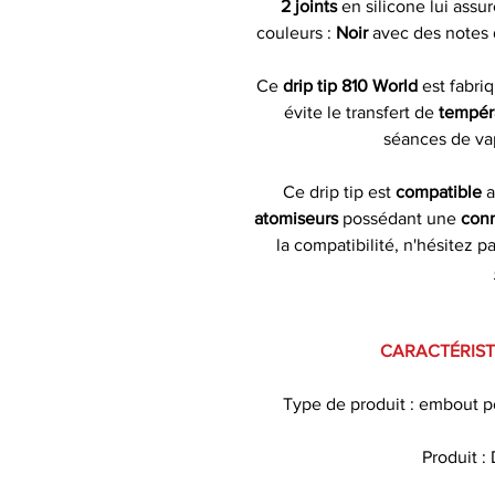
2 joints
en silicone lui assu
couleurs :
Noir
avec des notes
Ce
drip tip 810 World
est fabri
évite le transfert de
tempér
séances de v
Ce drip tip
est
compatible
a
atomiseurs
possédant une
con
la compatibilité, n'hésitez p
CARACTÉRISTI
Type de produit : embout p
Produit :