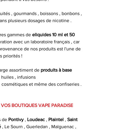
fruités , gourmands , boissons , bonbons ,
 dans plusieurs dosages de nicotine .
pres gammes de
eliquides 10 ml et 50
ration avec un laboratoire français , car
 provenance de nos produits est l'une de
s priorités !
arge assortiment de
produits à base
: huiles , infusions
es , cosmétiques et même des confiseries .
 VOS BOUTIQUES VAPE PARADISE
s de
Pontivy
,
Loudeac
,
Plaintel
,
Saint
é
, Le Sourn , Guerledan , Malguenac ,