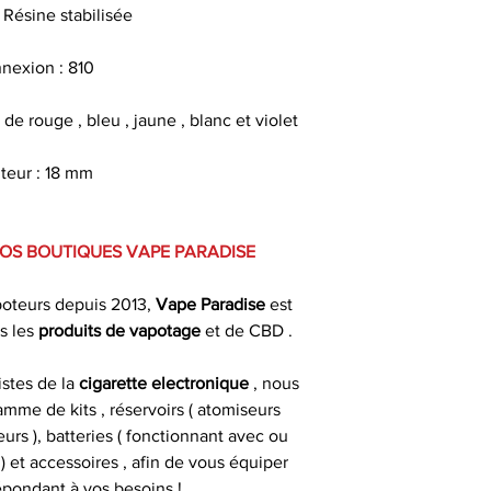
 Résine stabilisée
nexion : 810
de rouge , bleu , jaune , blanc et violet
teur : 18 mm
VOS BOUTIQUES VAPE PARADISE
poteurs depuis 2013,
Vape Paradise
est
s les
produits de
vapotage
et de CBD .
istes de la
cigarette electronique
, nous
mme de kits , réservoirs ( atomiseurs
urs ), batteries ( fonctionnant avec ou
 et accessoires , afin de vous équiper
épondant à vos besoins !