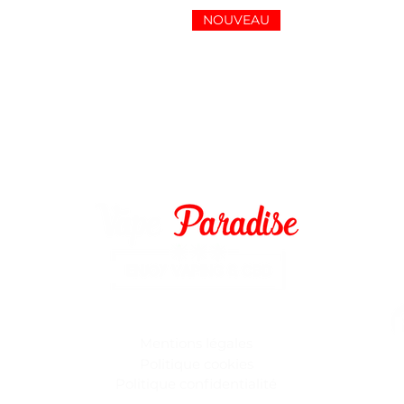
NOUVEAU
2
vapepara
Mentions légales
Politique coo
kies
Ouvert
Politique confident
ialité
de 10h