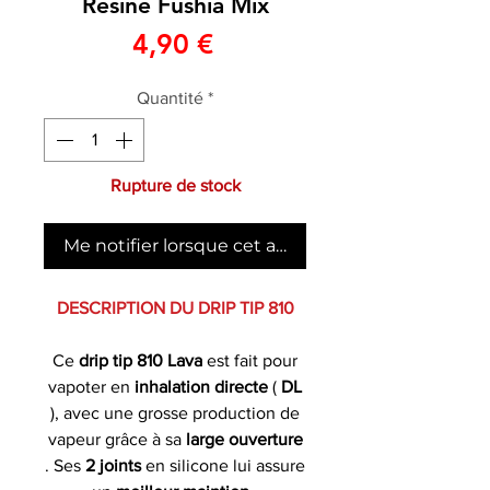
Résine Fushia Mix
Prix
4,90 €
Quantité
*
Rupture de stock
Me notifier lorsque cet article est disponible
DESCRIPTION DU DRIP TIP 810
Ce
drip tip 810 Lava
est fait pour
vapoter en
inhalation directe
(
DL
), avec une grosse production de
vapeur grâce à sa
large ouverture
. Ses
2 joints
en silicone lui assure