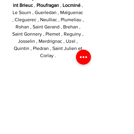
int Brieuc
,
Ploufragan
,
Locminé
,
Le Sourn , Guerledan , Malguenac
, Cleguerec , Neulliac , Plumeliau ,
Rohan , Saint Gerand , Brehan ,
Saint Gonnery , Plemet , Reguiny ,
Josselin , Merdrignac , Uzel ,
Quintin , Pledran , Saint Julien et
Corlay .
Catégories :
Drip Tips
VOS AVANTAGES
1€ dépensé = 1 point
CARACTÉRISTIQUES
crédité dans votre espace fidélité
!
Type de
Embout pour
LIVRAISON
produit
clearomiseurs,