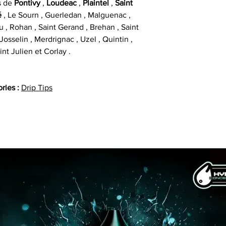
s de
Pontivy
,
Loudeac
,
Plaintel
,
Saint
é
, Le Sourn , Guerledan , Malguenac ,
u , Rohan , Saint Gerand , Brehan , Saint
osselin , Merdrignac , Uzel , Quintin ,
int Julien et Corlay .
ries :
Drip Tips