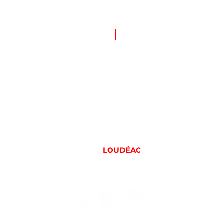
NOUVEAU
f
6 rue de Moncontour
22600
LOUDÉAC
09 83 43 44 34
il.com
vapeparadise.loudeac@gmail.com