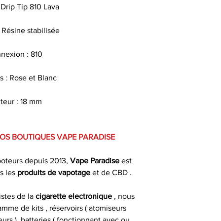
 Drip Tip 810 Lava
 Résine stabilisée
nexion : 810
s : Rose et Blanc
teur : 18 mm
VOS BOUTIQUES VAPE PARADISE
poteurs depuis 2013,
Vape Paradise
est
s les
produits de
vapotage
et de CBD .
istes de la
cigarette electronique
, nous
mme de kits , réservoirs ( atomiseurs
urs ), batteries ( fonctionnant avec ou