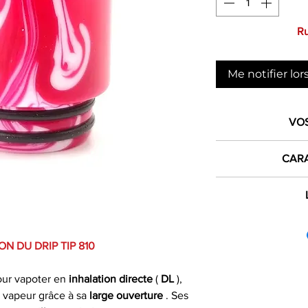
Ru
Me notifier lor
VO
1€ 
CARA
crédité dan
Type de produ
L
dès 
France mét
ON DU DRIP TIP 810
Expéd
Les commandes pas
Produit
si comman
le jour même du 
pour vapoter en
inhalation directe
(
DL
),
fériés) ou dans 
Matière
 vapeur grâce à sa
large ouverture
. Ses
ouvrables apr