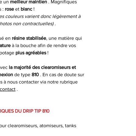
re un
meilleur maintien
. Magnifiques
Couleurs
s :
rose
et
blanc
!
Livrais
s couleurs varient donc légèrement à
Connexion
otos non contractuelles) .
À partir de 4,90€ 
Hauteur
commande
qué en
résine stabilisée
, une matière qui
ature
à la bouche afin de rendre vos
* Livraison à domi
apotage
plus agréables
!
un délai indicat
passée avant 13 h 
vec
la majorité des clearomiseurs et
nexion
de type
810
. En cas de doute sur
as à nous contacter via notre rubrique
contact
.
QUES DU DRIP TIP 810
our clearomiseurs, atomiseurs, tanks