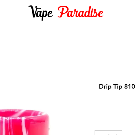
Vape
Paradise
DES 10ML
E-LIQUIDES 50ML ET +
DIY
Drip Tip 81