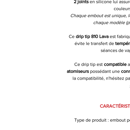
2 joints
en silicone lui assu
couleur
Chaque embout est unique, le
chaque modèle (ph
Ce
drip tip 810 Lava
est fabri
évite le transfert de
tempér
séances de v
Ce drip tip est
compatible
a
atomiseurs
possédant une
con
la compatibilité, n'hésitez p
CARACTÉRISTI
Type de produit : embout p