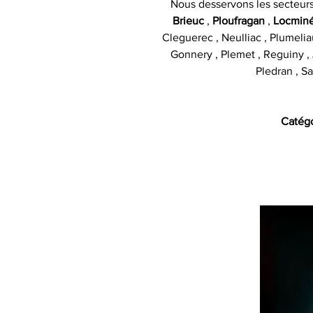
Nous desservons les secteur
Brieuc
,
Ploufragan
,
Locmin
Cleguerec , Neulliac , Plumelia
Gonnery , Plemet , Reguiny , J
Pledran , Sa
Catégo