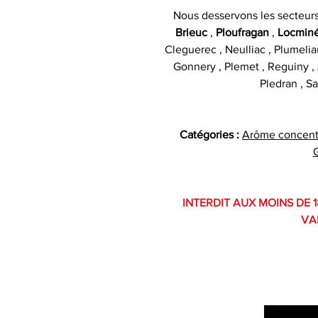
Nous desservons les secteur
Brieuc
,
Ploufragan
,
Locmin
Cleguerec , Neulliac , Plumelia
Gonnery , Plemet , Reguiny , J
Pledran , Sa
Catégories :
Arôme concent
INTERDIT AUX MOINS DE 1
VA