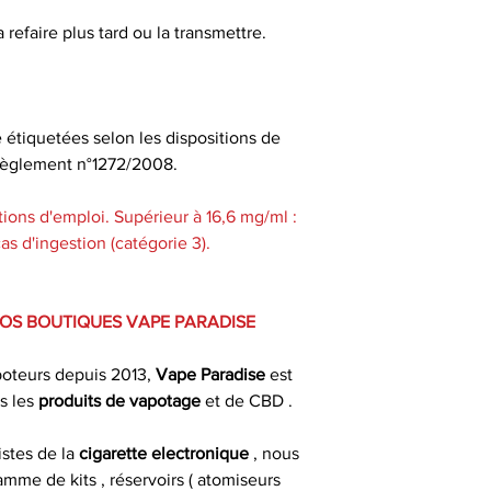
 refaire plus tard ou la transmettre.
e étiquetées selon les dispositions de
u règlement n°1272/2008.
ions d'emploi. Supérieur à 16,6 mg/ml :
s d'ingestion (catégorie 3).
VOS BOUTIQUES VAPE PARADISE
poteurs depuis 2013,
Vape Paradise
est
s les
produits de
vapotage
et de CBD .
istes de la
cigarette electronique
, nous
mme de kits , réservoirs ( atomiseurs