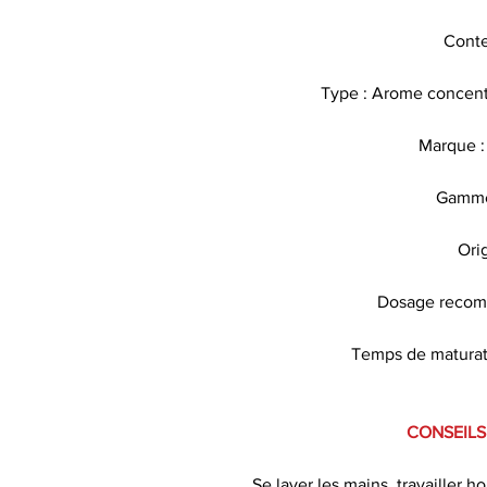
Conte
Type : Arome concentr
Marque :
Gamme
Ori
Dosage recomm
Temps de maturat
CONSEILS
Se laver les mains, travailler h