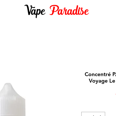
Vape
Paradise
DES 10ML
E-LIQUIDES 50ML ET +
DIY
Concentré 
Voyage Le