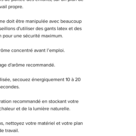
aérer (bouchon ou
avail propre.
jours avant de 
m
ine doit être manipulée avec beaucoup
illons d'utiliser des gants latex et des
on pour une sécurité maximum.
DANGEREUX, RE
arôme concentré avant l’emploi.
sage d'arôme recommandé.
Tous les flacons
bouchons sécurité
éalisée, secouez énergiquement 10 à 20
d'inviolabilité pour 
secondes.
pipette pour un me
d'un
ration recommandé en stockant votre
 chaleur et de la lumière naturelle.
Produit interdit
femmes enceinte
, nettoyez votre matériel et votre plan
d'hypertension ou 
de travail.