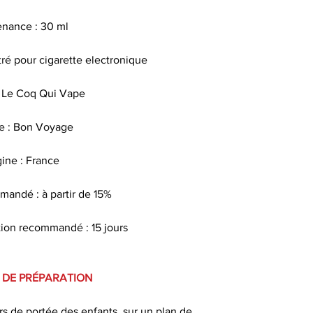
Les arômes alim
nance : 30 ml
sav
é pour cigarette electronique
Quel taux
 Le Coq Qui Vape
Pour faire le po
nicotine , il exi
 : Bon Voyage
utilisés par les t
dans les b
gine : France
andé : à partir de 15%
Pour une conser
ion recommandé : 15 jours
gardez votre e-liq
un endroit sec e
d
 DE PRÉPARATION
Bien secouer avant
ors de portée des enfants, sur un plan de