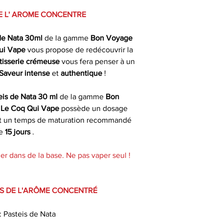
Dosage recomm
Vape propose 
le jour même du 
E L' AROME CONCENTRE
liquides toutes 
fériés) ou dans 
Temps de matura
menthes , fru
ouvrables apr
de Nata 30ml
de la gamme
Bon Voyage
recommand
nombreuses déclin
ui Vape
vous propose de redécouvrir la
toutes aussi savou
Livrais
tisserie crémeuse
vous fera penser à un
Saveur(s)
Saveur intense
et
authentique
!
Préparation de vo
À partir de 4,90€ 
par
commande
eis de Nata 30 ml
de la gamme
Bon
s
Le Coq Qui Vape
possède un dosage
Le Coq Qui Vape 
* Livraison à domi
Marque
t un temps de maturation recommandé
gamme d' arome c
un délai indicat
e
15 jours
.
concentré 30ml a
passée avant 13 h 
Gamme
d'arôme à doser 
er dans de la base. Ne pas vaper seul !
maturation 
Origine
Ce arome concentr
S DE L'ARÔME CONCENTRÉ
diacétyle , sans
alcool benzy
: Pasteis de Nata