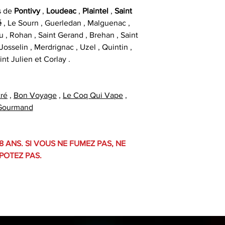
s de
Pontivy
,
Loudeac
,
Plaintel
,
Saint
é
, Le Sourn , Guerledan , Malguenac ,
u , Rohan , Saint Gerand , Brehan , Saint
osselin , Merdrignac , Uzel , Quintin ,
int Julien et Corlay .
ré
,
Bon Voyage
,
Le Coq Qui Vape
,
Gourmand
8 ANS. SI VOUS NE FUMEZ PAS, NE
POTEZ PAS.