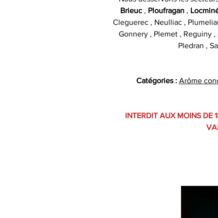
Brieuc
,
Ploufragan
,
Locmin
Cleguerec , Neulliac , Plumelia
Gonnery , Plemet , Reguiny , J
Pledran , Sa
Catégories :
Arôme con
INTERDIT AUX MOINS DE 1
VA