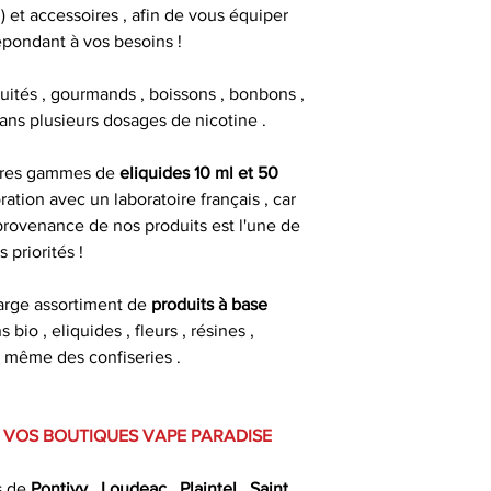
 et accessoires , afin de vous équiper
épondant à vos besoins !
fruités , gourmands , boissons , bonbons ,
 dans plusieurs dosages de nicotine .
pres gammes de
eliquides 10 ml et 50
ration avec un laboratoire français , car
 provenance de nos produits est l'une de
s priorités !
arge assortiment de
produits à base
s bio , eliquides , fleurs , résines ,
 même des confiseries .
 VOS BOUTIQUES VAPE PARADISE
s de
Pontivy
,
Loudeac
,
Plaintel
,
Saint