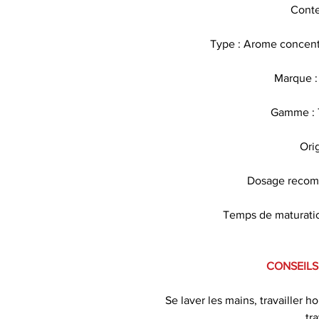
Conte
Type : Arome concentr
Marque :
Gamme : T
Ori
Dosage recomm
Temps de maturatio
CONSEILS
Se laver les mains, travailler h
tr