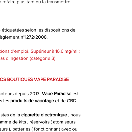
 refaire plus tard ou la transmettre.
e étiquetées selon les dispositions de
u règlement n°1272/2008.
ions d'emploi. Supérieur à 16,6 mg/ml :
s d'ingestion (catégorie 3).
VOS BOUTIQUES VAPE PARADISE
poteurs depuis 2013,
Vape Paradise
est
s les
produits de
vapotage
et de CBD .
istes de la
cigarette electronique
, nous
mme de kits , réservoirs ( atomiseurs
urs ), batteries ( fonctionnant avec ou