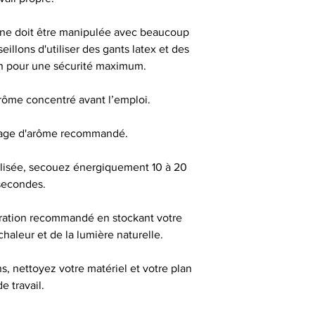
Bien secouer avant
aérer (bouchon ou
ine doit être manipulée avec beaucoup
jours avant de 
illons d'utiliser des gants latex et des
m
on pour une sécurité maximum.
arôme concentré avant l’emploi.
DANGEREUX, RE
sage d'arôme recommandé.
éalisée, secouez énergiquement 10 à 20
Tous les flacons
secondes.
bouchons sécurité
d'inviolabilité pour 
ration recommandé en stockant votre
pipette pour un me
 chaleur et de la lumière naturelle.
d'un
, nettoyez votre matériel et votre plan
Produit interdit
de travail.
femmes enceinte
d'hypertension ou 