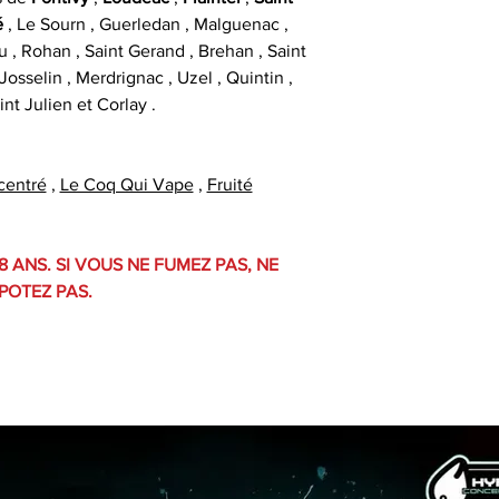
é
, Le Sourn , Guerledan , Malguenac ,
u , Rohan , Saint Gerand , Brehan , Saint
osselin , Merdrignac , Uzel , Quintin ,
int Julien et Corlay .
centré
,
Le Coq Qui Vape
,
Fruité
8 ANS. SI VOUS NE FUMEZ PAS, NE
POTEZ PAS.