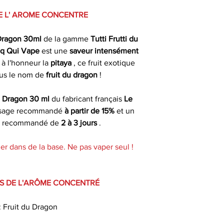
Dosage recomm
Vape propose 
le jour même du 
E L' AROME CONCENTRE
liquides toutes 
fériés) ou dans 
Temps de matura
menthes , fru
ouvrables apr
 Dragon 30ml
de la gamme
Tutti Frutti du
recommand
nombreuses déclin
oq Qui Vape
est une
saveur intensément
toutes aussi savou
Livrais
 à l'honneur la
pitaya
, ce fruit exotique
Saveur(s)
us le nom de
fruit du dragon
!
Préparation de vot
À partir de 4,90€ 
du Coq 
commande
Marque
u Dragon 30 ml
du fabricant français
Le
osage recommandé
à partir de 15%
et un
Le Coq Qui Vape 
* Livraison à domi
Gamme
on recommandé de
2 à 3 jours
.
gamme d' arome co
un délai indicat
format conce
passée avant 13 h 
Origine
er dans de la base. Ne pas vaper seul !
concentration d'a
un temps de ma
S DE L'ARÔME CONCENTRÉ
Ce arome concentr
: Fruit du Dragon
diacétyle , sans
alcool benzy