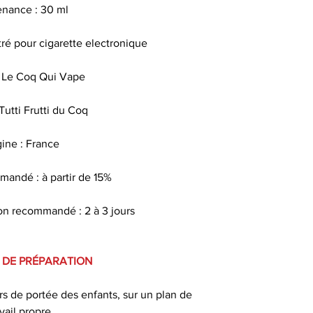
nance : 30 ml
Les arômes alim
é pour cigarette electronique
sav
 Le Coq Qui Vape
Quel taux
utti Frutti du Coq
Pour faire le po
nicotine , il exi
gine : France
utilisés par les t
dans les b
andé : à partir de 15%
n recommandé : 2 à 3 jours
Pour une conser
gardez votre e-liq
 DE PRÉPARATION
un endroit sec e
d
ors de portée des enfants, sur un plan de
avail propre.