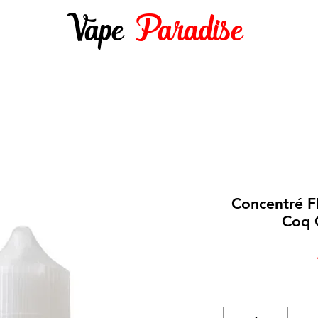
Vape
Paradise
DES 10ML
E-LIQUIDES 50ML ET +
DIY
Concentré 
Coq 