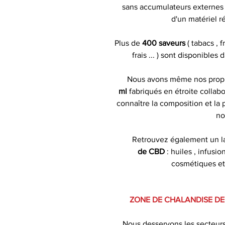
sans accumulateurs externes )
d'un matériel r
Plus de
400 saveurs
( tabacs , 
frais ... ) sont disponibles
Nous avons même nos pro
ml
fabriqués en étroite collabo
connaître la composition et la
no
Retrouvez également un l
de CBD
: huiles , infusion
cosmétiques et
ZONE DE CHALANDISE DE
Nous desservons les secteur