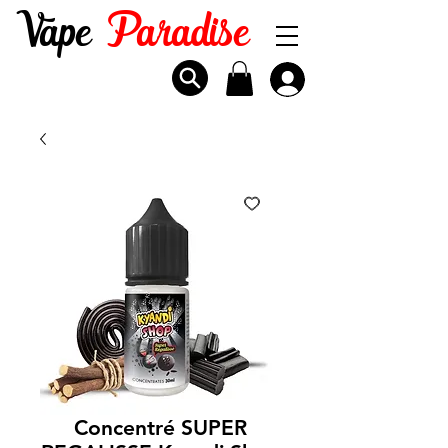
Vape
Paradise
Concentré SUPER