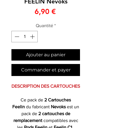
FEELIN Nevoks
Prix
6,90 €
Quantité
*
Ajouter au panier
Commander et payer
DESCRIPTION DES CARTOUCHES
Ce pack de
2 Cartouches
Feelin
du fabricant
Nevoks
est un
pack de
2 cartouches de
remplacement
compatibles avec
les
Pods Feelin
et
Feelin C1
.