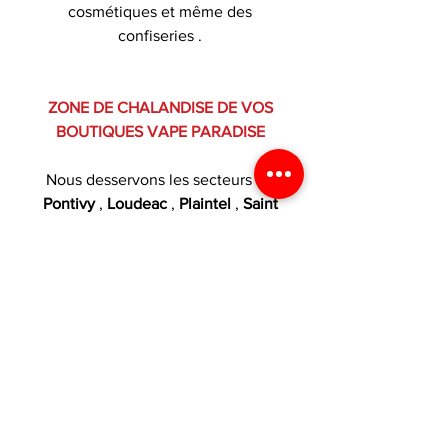
cosmétiques et même des
confiseries .
ZONE DE CHALANDISE DE VOS
BOUTIQUES VAPE PARADISE
Nous desservons les secteurs de
Pontivy
,
Loudeac
,
Plaintel
,
Saint
Brieuc
,
Ploufragan
,
Locminé
, Le
Sourn , Guerledan , Malguenac ,
Cleguerec , Neulliac , Plumeliau ,
Rohan , Saint Gerand , Brehan ,
Saint Gonnery , Plemet , Reguiny ,
Josselin , Merdrignac , Uzel ,
Quintin , Pledran , Saint Julien et
Corlay .