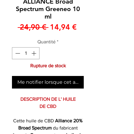
ALLIANCE Broad
Spectrum Greeneo 10
ml
Prix
Prix
 24,90 € 
14,94 €
original
promotionnel
Quantité
*
Rupture de stock
Me notifier lorsque cet article est disponible
DESCRIPTION DE L' HUILE
DE CBD
Cette huile de CBD
Alliance 20%
Broad Spectrum
du fabricant