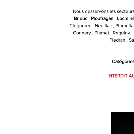
Nous desservons les secteur
Brieuc
,
Ploufragan
,
Locmin
Cleguerec , Neulliac , Plumelia
Gonnery , Plemet , Reguiny , J
Pledran , Sa
Catégories
INTERDIT A