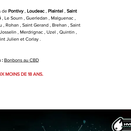
s de
Pontivy
,
Loudeac
,
Plaintel
,
Saint
é
, Le Sourn , Guerledan , Malguenac ,
u , Rohan , Saint Gerand , Brehan , Saint
osselin , Merdrignac , Uzel , Quintin ,
int Julien et Corlay .
 :
Bonbons au CBD
UX MOINS DE 18 ANS.