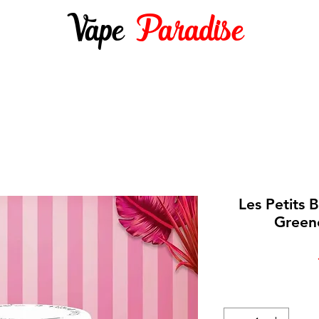
Vape
Paradise
DES 10ML
E-LIQUIDES 50ML ET +
DIY
Les Petits
Green