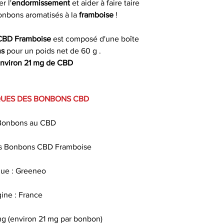
r l'
endormissement
et aider à faire taire
propriétés du CBD
fériés) ou dans 
Bonbons aromatisés à la
framboise
!
Taux de CB
ouvrables apr
 CBD Framboise
est composé d'une boîte
Soulagement du st
Livrais
ns
pour un poids net de 60 g .
Ingrédients
ses propriétés a
environ 21 mg de CBD
contribuent à a
À partir de 4,90€ 
commande
Sérénité et bien-ê
QUES DES BONBONS CBD
utilisé pour favor
* Livraison à domi
un délai indicat
 Bonbons au CBD
passée avant 13 h 
Origine
Amélioration 
its Bonbons CBD Framboise
suggèrent que le 
pour améliorer la
ue : Greeneo
l'insomnie et fac
notamment aux pro
gine : France
g (environ 21 mg par bonbon)