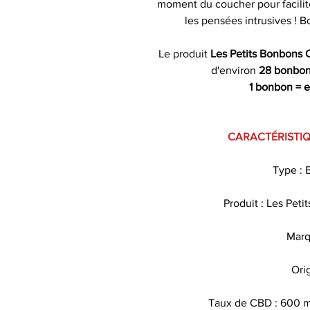
moment du coucher pour facilite
les pensées intrusives ! 
Le produit
Les Petits Bonbons
d'environ
28 bonbo
1 bonbon = 
CARACTÉRISTI
Type :
Produit : Les Pet
Marq
Ori
Taux de CBD : 600 m