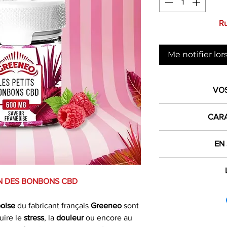
Ru
Me notifier lor
VO
1€ 
CARA
crédité dan
Type
EN
L
dès 
Les 
Produit
N DES BONBONS CBD
Expéd
Bien que les 
France mét
si comman
concernant le CBD
Marque
oise
du fabricant français
Greeneo
sont
affirmées , de no
Les commandes pas
uire le
stress
, la
douleur
ou encore au
Poids
scientifiques 
le jour même du 