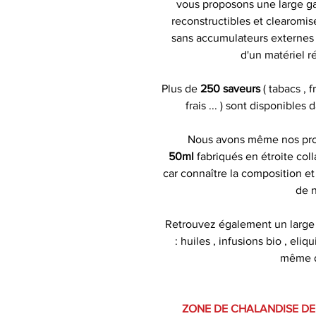
vous proposons une large ga
reconstructibles et clearomise
sans accumulateurs externes )
d'un matériel r
Plus de
250 saveurs
( tabacs , 
frais ... ) sont disponibles
Nous avons même nos pr
50ml
fabriqués en étroite coll
car connaître la composition et
de n
Retrouvez également un large
: huiles , infusions bio , eliq
même de
ZONE DE CHALANDISE DE