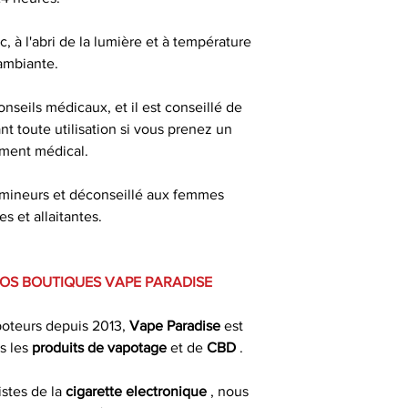
N'oubliez pas que
fins médicales o
, à l'abri de la lumière et à température
discutée avec un p
ambiante.
les réglementation
nseils médicaux, et il est conseillé de
t toute utilisation si vous prenez un
ement médical.
Pour une conser
x mineurs et déconseillé aux femmes
gardez votre produi
s et allaitantes.
endroit sec et
d
VOS BOUTIQUES VAPE PARADISE
Produit interdit
femmes enceinte
poteurs depuis 2013,
Vape Paradise
est
d'hypertension ou 
s les
produits de
vapotage
et de
CBD
.
istes de la
cigarette electronique
, nous