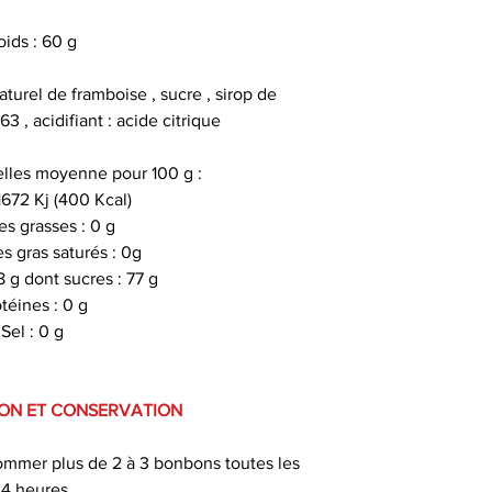
Gestion de la dou
allié précieux p
oids : 60 g
douleurs , offran
turel de framboise , sucre , sirop de
Récupération mu
3 , acidifiant : acide citrique
récupération muscu
, en soulageant 
nelles moyenne pour 100 g :
courbatures , les i
1672 Kj (400 Kcal)
musculaires qui p
es grasses : 0 g
e
s gras saturés : 0g
8 g dont sucres : 77 g
Propriétés antiox
téines : 0 g
propriétés antio
Sel : 0 g
combattr
Non psychotrope e
N ET CONSERVATION
de noter que le CB
et ne cré
sommer plus de 2 à 3 bonbons toutes les
4 heures.