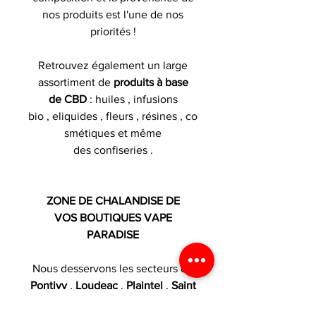
nos produits est l'une de nos
priorités !
Retrouvez également un large
assortiment de
produits à base
de CBD
: huiles , infusions
bio , eliquides , fleurs , résines , co
smétiques et même
des confiseries .
ZONE DE CHALANDISE DE
VOS BOUTIQUES VAPE
PARADISE
Nous desservons les secteurs de
Pontivy
,
Loudeac
,
Plaintel
,
Saint
Brieuc
,
Ploufragan
,
Locminé
, Le