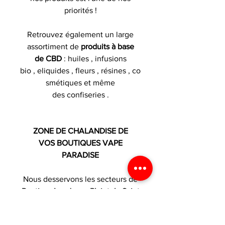
priorités !
Retrouvez également un large
assortiment de
produits à base
de CBD
: huiles , infusions
bio , eliquides , fleurs , résines , co
smétiques et même
des confiseries .
ZONE DE CHALANDISE DE
VOS BOUTIQUES VAPE
PARADISE
Nous desservons les secteurs de
Pontivy
,
Loudeac
,
Plaintel
,
Saint
Brieuc
,
Ploufragan
,
Locminé
, Le
Sourn , Guerledan , Malguenac ,