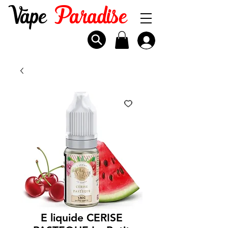
Vape
Paradise
E liquide CERISE