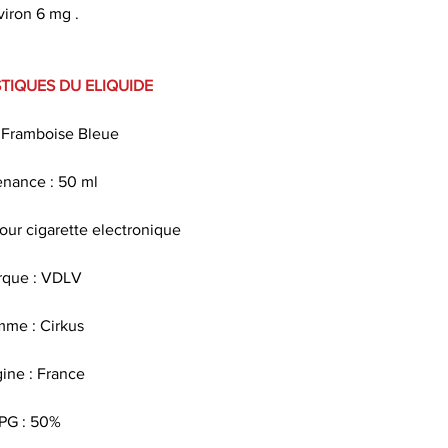
viron 6 mg .
50 ml de e liquide
de e liqui
TIQUES DU ELIQUIDE
Ce eliquide est 
: Framboise Bleue
parabène , sans am
s
nance : 50 ml
Le propylène glycol
pour cigarette electronique
propriété d
rque : VDLV
Les arômes alim
sav
me : Cirkus
La nicotine est so
gine : France
sert à favoriser le
la gorge lors
PG : 50%
Quel taux