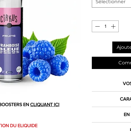
Sélectionner
Ajoute
Comm
VO
1€ 
CARA
crédité dan
BOOSTERS EN
CLIQUANT ICI
Produit
EN
L
dès 
ION DU ELIQUIDE
E Liquides Cirku
Contenance