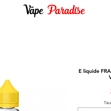
Vape
Paradise
DES 10ML
E-LIQUIDES 50ML ET +
DIY
E liquide FR
Tau