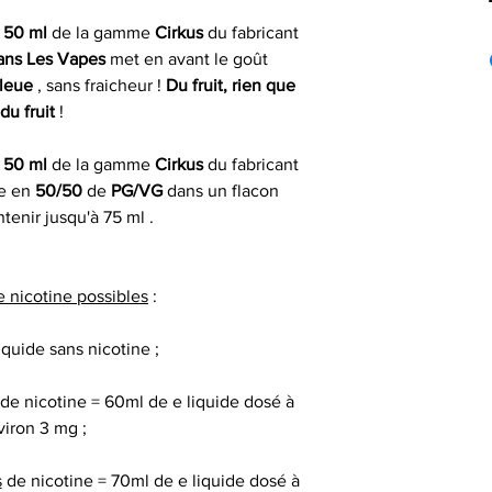
Expéd
 50 ml
de la gamme
Cirkus
du fabricant
Taux Nicotin
France mét
si comman
ans Les Vapes
met en avant le goût
Cirkus est une ga
PG
leue
, sans fraicheur !
Du fruit, rien que
liquides VDLV
Les commandes pas
du fruit
!
VDLV propose 
le jour même du 
VG
liquides toutes 
fériés) ou dans 
 50 ml
de la gamme
Cirkus
du fabricant
menthes , fru
ouvrables apr
Saveur(s)
le en
50/50
de
PG/VG
dans un flacon
nombreuses déclin
tenir jusqu'à 75 ml .
toutes aussi savou
Livrais
Gamme
Préparation de vo
À partir de 4,90€ 
e nicotine possibles
:
commande
Marque
VDLV vous propose
iquide sans nicotine ;
en trois ta
* Livraison à domi
Origine
un délai indicat
de nicotine = 60ml de e liquide dosé à
50 ml de e
passée avant 13 h 
viron 3 mg ;
50 ml de e liquide
s
de nicotine = 70ml de e liquide dosé à
de e liqui