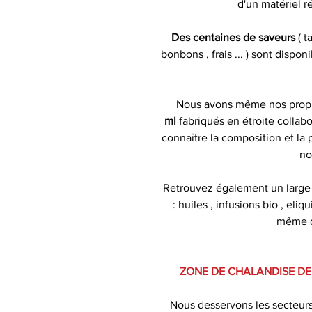
d'un matériel r
Des centaines de saveurs
( t
bonbons , frais ... ) sont dispo
Nous avons même nos pro
ml
fabriqués en étroite collabo
connaître la composition et la
no
Retrouvez également un large
: huiles , infusions bio , eliq
même de
ZONE DE CHALANDISE DE
Nous desservons les secteur