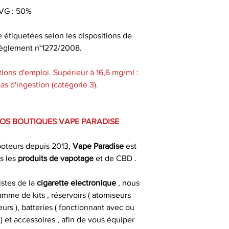
VG : 50%
Pour faire le po
e étiquetées selon les dispositions de
nicotine, il exis
u règlement n°1272/2008.
utilisés par les t
dans les b
ions d'emploi. Supérieur à 16,6 mg/ml :
s d'ingestion (catégorie 3).
Pour une conser
VOS BOUTIQUES VAPE PARADISE
gardez votre e-liq
un endroit sec e
poteurs depuis 2013,
Vape Paradise
est
d
s les
produits de
vapotage
et de CBD .
Bien secouer avant
istes de la
cigarette electronique
, nous
aérer (bouchon ou
mme de kits , réservoirs ( atomiseurs
jours avant de 
urs ), batteries ( fonctionnant avec ou
m
 et accessoires , afin de vous équiper