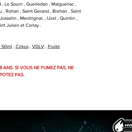
é
, Le Sourn , Guerledan , Malguenac ,
u , Rohan , Saint Gerand , Brehan , Saint
osselin , Merdrignac , Uzel , Quintin ,
int Julien et Corlay .
e 50ml
,
Cirkus
,
VDLV
,
Fruité
8 ANS. SI VOUS NE FUMEZ PAS, NE
POTEZ PAS.