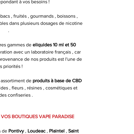
épondant à vos besoins !
abacs , fruités , gourmands , boissons ,
DANGEREUX, RE
nibles dans plusieurs dosages de nicotine
.
Tous les flacons
pres gammes de
eliquides 10 ml et 50
sécurité enfa
ration avec un laboratoire français , car
d'inviolabilité pour 
 provenance de nos produits est l'une de
pipette pour un me
s priorités !
d'un
 assortiment de
produits à base de CBD
Produit interdit
uides , fleurs , résines , cosmétiques et
femmes enceinte
s confiseries .
d'hypertension ou 
 VOS BOUTIQUES VAPE PARADISE
s de
Pontivy
,
Loudeac
,
Plaintel
,
Saint