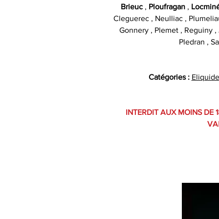
Brieuc
,
Ploufragan
,
Locmin
Cleguerec , Neulliac , Plumelia
Gonnery , Plemet , Reguiny , J
Pledran , Sa
Catégories :
Eliquid
INTERDIT AUX MOINS DE 1
VA