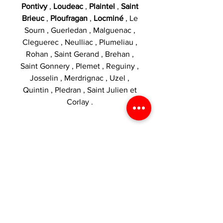
Pontivy
,
Loudeac
,
Plaintel
,
Saint
Brieuc
,
Ploufragan
,
Locminé
, Le
Sourn , Guerledan , Malguenac ,
Cleguerec , Neulliac , Plumeliau ,
Rohan , Saint Gerand , Brehan ,
Saint Gonnery , Plemet , Reguiny ,
Josselin , Merdrignac , Uzel ,
Quintin , Pledran , Saint Julien et
Corlay .
Catégories :
Eliquide 50ml
,
Le
Petit Verger
,
Savourea
,
Fruité
INTERDIT AUX MOINS DE 18 ANS.
SI VOUS NE FUMEZ PAS, NE
VAPOTEZ PAS.