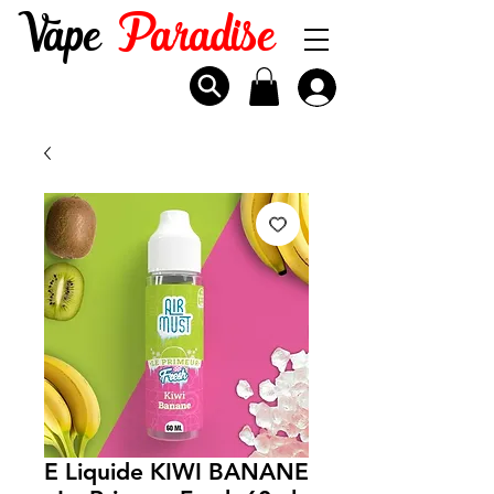
Vape
Paradise
E Liquide KIWI BANANE