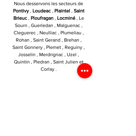
Nous desservons les secteurs de
Pontivy
,
Loudeac
,
Plaintel
,
Saint
Brieuc
,
Ploufragan
,
Locminé
, Le
Sourn , Guerledan , Malguenac ,
Cleguerec , Neulliac , Plumeliau ,
Rohan , Saint Gerand , Brehan ,
Saint Gonnery , Plemet , Reguiny ,
Josselin , Merdrignac , Uzel ,
Quintin , Pledran , Saint Julien et
Corlay .
Catégories :
Eliquide 50ml
,
Le
Primeur
,
Airmust
,
Fruité
,
Frais
INTERDIT AUX MOINS DE 18 ANS.
SI VOUS NE FUMEZ PAS, NE
VAPOTEZ PAS.