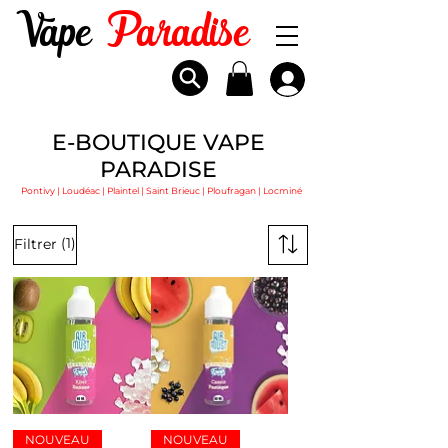
Vape
Paradise
E-BOUTIQUE VAPE
PARADISE
Pontivy | Loudéac | Plaintel | Saint Brieuc | Ploufragan | Locminé
(1)
Filtrer
NOUVEAU
NOUVEAU