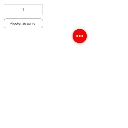
Ajouter au panier
1
/
1
2 place du Martray
Ouvert du lundi
56300
PONTIVY
au vendredi de 10h
09 87 77 21 49
à 13h et de 14h à
19h - Le samedi de