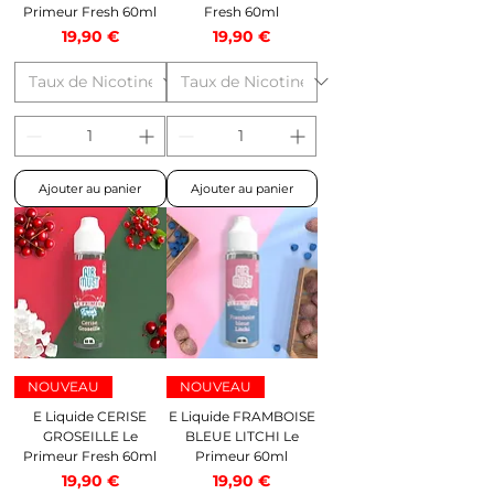
Primeur Fresh 60ml
Fresh 60ml
Prix
Prix
19,90 €
19,90 €
Ajouter au panier
Ajouter au panier
NOUVEAU
NOUVEAU
E Liquide CERISE
E Liquide FRAMBOISE
GROSEILLE Le
BLEUE LITCHI Le
Primeur Fresh 60ml
Primeur 60ml
Prix
Prix
19,90 €
19,90 €