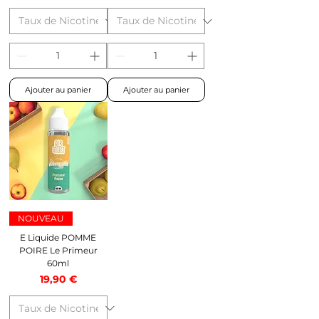
Ajouter au panier
Ajouter au panier
NOUVEAU
E Liquide POMME
POIRE Le Primeur
60ml
Prix
19,90 €