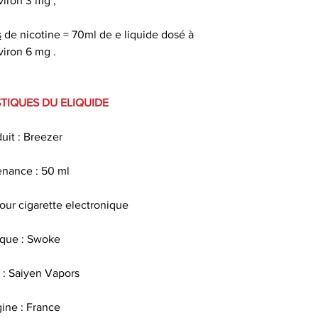
viron 3 mg ;
50 ml de e liquide
s
de nicotine = 70ml de e liquide dosé à
de e liqui
viron 6 mg .
Ce eliquide est 
parabène , sans am
TIQUES DU ELIQUIDE
s
uit : Breezer
Le propylène glycol
propriété d
nance : 50 ml
Les arômes alim
pour cigarette electronique
sav
que : Swoke
La nicotine est so
sert à favoriser le
: Saiyen Vapors
la gorge lors
gine : France
Quel taux