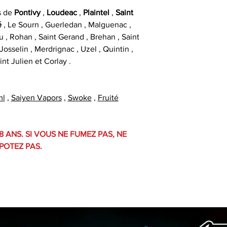
s de
Pontivy
,
Loudeac
,
Plaintel
,
Saint
é
, Le Sourn , Guerledan , Malguenac ,
u , Rohan , Saint Gerand , Brehan , Saint
osselin , Merdrignac , Uzel , Quintin ,
int Julien et Corlay .
ml
,
Saiyen Vapors
,
Swoke
,
Fruité
8 ANS. SI VOUS NE FUMEZ PAS, NE
POTEZ PAS.