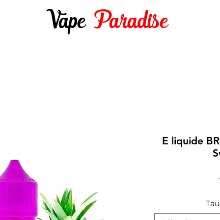
Vape
Paradise
DES 10ML
E-LIQUIDES 50ML ET +
DIY
E liquide B
S
Tau