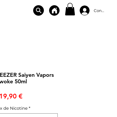
Connexion
CBD
BOUTIQUES
CONTACT
REEZER Saiyen Vapors
woke 50ml
Prix
19,90 €
x de Nicotine
*