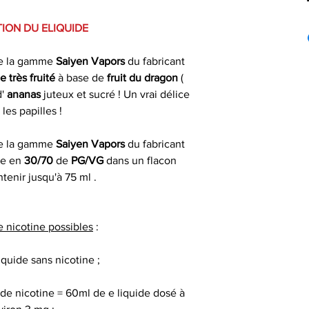
Expéd
Swoke est un fabri
Taux Nicotin
France mét
ION DU ELIQUIDE
si comman
cigarette élec
PG
nombreuses gammes
Les commandes pas
e la gamme
Saiyen Vapors
du fabricant
confondues : t
le jour même du 
 très fruité
à base de
fruit du dragon
(
VG
gourmands , dans d
fériés) ou dans 
d'
ananas
juteux et sucré ! Un vrai délice
ml , 50 ml , DIY 
ouvrables apr
 les papilles !
Saveur(s)
unes
Livrais
e la gamme
Saiyen Vapors
du fabricant
Préparation de vo
le en
30/70
de
PG/VG
dans un flacon
À partir de 4,90€ 
tenir jusqu'à 75 ml .
Gamme
commande
Swoke vous pro
Marque
Saiyen Vapors en tr
* Livraison à domi
e nicotine possibles
:
un délai indicat
Origine
50 ml de e
passée avant 13 h 
iquide sans nicotine ;
50 ml de e liquide
de nicotine = 60ml de e liquide dosé à
de e liqui