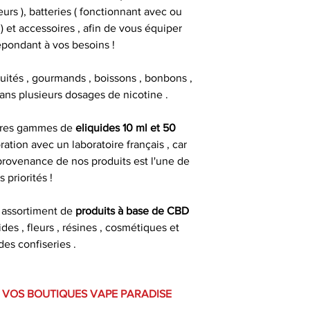
urs ), batteries ( fonctionnant avec ou
 et accessoires , afin de vous équiper
DANGEREUX, RE
épondant à vos besoins !
fruités , gourmands , boissons , bonbons ,
Tous les flacons
 dans plusieurs dosages de nicotine .
sécurité enfa
d'inviolabilité pour 
pres gammes de
eliquides 10 ml et 50
pipette pour un me
ration avec un laboratoire français , car
d'un
 provenance de nos produits est l'une de
s priorités !
Produit interdit
femmes enceinte
 assortiment de
produits à base de CBD
d'hypertension ou 
uides , fleurs , résines , cosmétiques et
s confiseries .
 VOS BOUTIQUES VAPE PARADISE