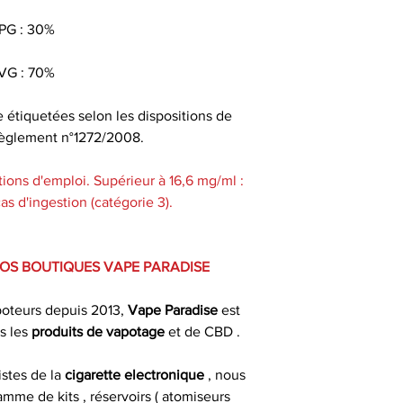
PG : 30%
Pour faire le po
nicotine, il exis
VG : 70%
utilisés par les t
dans les b
e étiquetées selon les dispositions de
u règlement n°1272/2008.
ions d'emploi. Supérieur à 16,6 mg/ml :
Pour une conser
s d'ingestion (catégorie 3).
gardez votre e-liq
un endroit sec e
d
VOS BOUTIQUES VAPE PARADISE
Bien secouer avant
poteurs depuis 2013,
Vape Paradise
est
aérer (bouchon ou
s les
produits de
vapotage
et de CBD .
jours avant de 
m
istes de la
cigarette electronique
, nous
mme de kits , réservoirs ( atomiseurs