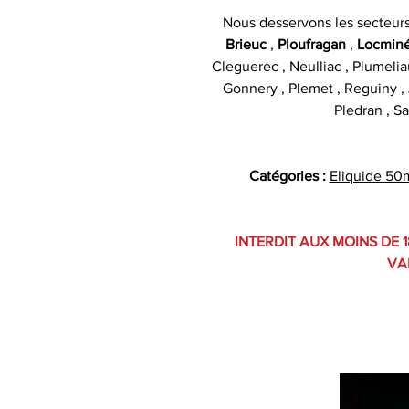
Nous desservons les secteur
Brieuc
,
Ploufragan
,
Locmin
Cleguerec , Neulliac , Plumelia
Gonnery , Plemet , Reguiny , J
Pledran , Sa
Catégories :
Eliquide 50
INTERDIT AUX MOINS DE 1
VA