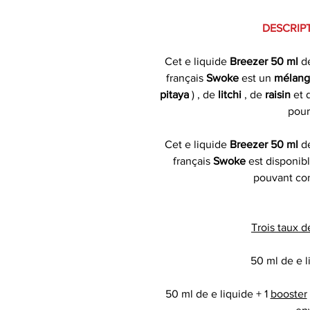
DESCRIPT
Cet e liquide
Breezer 50 ml
d
français
Swoke
est un
mélange
pitaya
) , de
litchi
, de
raisin
et 
pour
Cet e liquide
Breezer 50 ml
d
français
Swoke
est disponib
pouvant con
Trois taux d
50 ml de e l
50 ml de e liquide + 1
booster