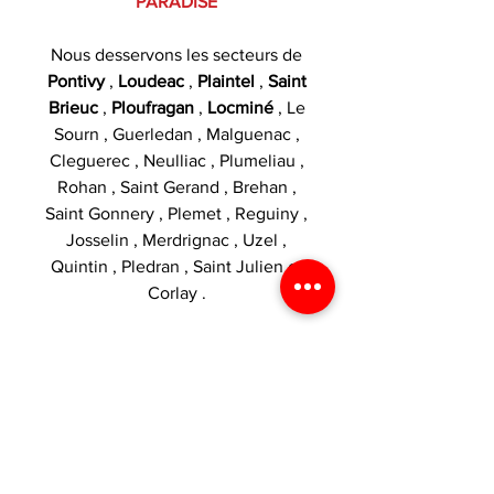
PARADISE
Nous desservons les secteurs de
Pontivy
,
Loudeac
,
Plaintel
,
Saint
Brieuc
,
Ploufragan
,
Locminé
, Le
Sourn , Guerledan , Malguenac ,
Cleguerec , Neulliac , Plumeliau ,
Rohan , Saint Gerand , Brehan ,
Saint Gonnery , Plemet , Reguiny ,
Josselin , Merdrignac , Uzel ,
Quintin , Pledran , Saint Julien et
Corlay .
Catégories :
Eliquide 50ml
,
Saiyen Vapors
,
Swoke
,
Fruité
INTERDIT AUX MOINS DE 18 ANS.