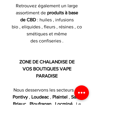
Retrouvez également un large
assortiment de
produits à base
de CBD
: huiles , infusions
bio , eliquides , fleurs , résines , co
smétiques et même
des confiseries .
ZONE DE CHALANDISE DE
VOS BOUTIQUES VAPE
PARADISE
Nous desservons les secteurs de
Pontivy
,
Loudeac
,
Plaintel
,
Saint
Brieuc
,
Ploufragan
,
Locminé
, Le
Sourn , Guerledan , Malguenac ,
Cleguerec , Neulliac , Plumeliau ,
Rohan , Saint Gerand , Brehan ,