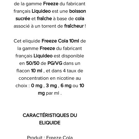
de la gamme
Freeze
du fabricant
français
Liquideo
est une
boisson
sucrée
et
fraîche
à base de
cola
associé à un torrent de
fraîcheur
!
Cet eliquide
Freeze Cola 10ml
de
la gamme
Freeze
du fabricant
français
Liquideo
est disponible
en
50/50
de
PG/VG
dans un
flacon
10 ml
, et dans 4 taux de
concentration en nicotine au
choix :
0 mg
,
3 mg
,
6 mg
ou
10
mg
par ml .
CARACTÉRISTIQUES DU
ELIQUIDE
Produit : Freeze Cola