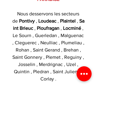
Nous desservons les secteurs
de
Pontivy
,
Loudeac
,
Plaintel
,
Sa
int Brieuc
,
Ploufragan
,
Locminé
,
Le Sourn , Guerledan , Malguenac
, Cleguerec , Neulliac , Plumeliau ,
Rohan , Saint Gerand , Brehan ,
Saint Gonnery , Plemet , Reguiny ,
Josselin , Merdrignac , Uzel ,
Quintin , Pledran , Saint Julien et
Corlay .
Catégories :
Drip Tips
VOS AVANTAGES
1€ dépensé = 1 point