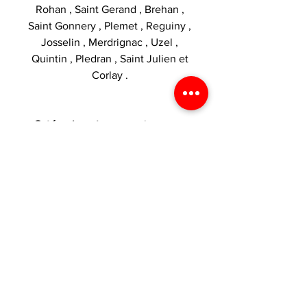
Rohan , Saint Gerand , Brehan ,
Saint Gonnery , Plemet , Reguiny ,
Josselin , Merdrignac , Uzel ,
Quintin , Pledran , Saint Julien et
Corlay .
Catégories :
Accus et chargeurs
VOS AVANTAGES
1€ dépensé = 1 point
CARACTÉRISTIQUES
crédité dans votre espace fidélité
!
Type de
Chargeur eGo /
LIVRAISON
produit
510
Livraison offerte
France métropolitaine
dès 29,90 € d'achat !
uniquement
Marque
Kangertech