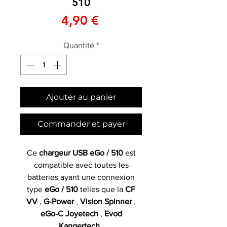
510
Prix
4,90 €
Quantité
*
Ajouter au panier
Commander et payer
Ce
chargeur USB eGo / 510
est
compatible avec toutes les
batteries ayant une
connexion
type
eGo / 510
telles que la
CF
VV
,
G-Power
,
Vision Spinner
,
eGo-C
Joyetech
,
Evod
Kangertech
.