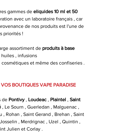
pres gammes de
eliquides 10 ml et 50
ration avec un laboratoire français , car
 provenance de nos produits est l'une de
s priorités !
arge assortiment de
produits à base
: huiles , infusions
es , cosmétiques et même des confiseries .
 VOS BOUTIQUES VAPE PARADISE
s de
Pontivy
,
Loudeac
,
Plaintel
,
Saint
é
, Le Sourn , Guerledan , Malguenac ,
u , Rohan , Saint Gerand , Brehan , Saint
osselin , Merdrignac , Uzel , Quintin ,
int Julien et Corlay .