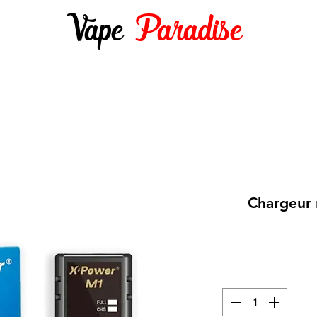
Vape
Paradise
DES 10ML
E-LIQUIDES 50ML ET +
DIY
Chargeur 