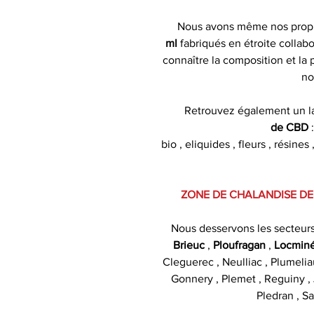
Nous avons même nos pro
ml
fabriqués en étroite collabo
connaître la composition et la
no
Retrouvez également un l
de CBD
bio , eliquides , fleurs , résin
ZONE DE CHALANDISE DE
Nous desservons les secteur
Brieuc
,
Ploufragan
,
Locmin
Cleguerec , Neulliac , Plumelia
Gonnery , Plemet , Reguiny , J
Pledran , Sa