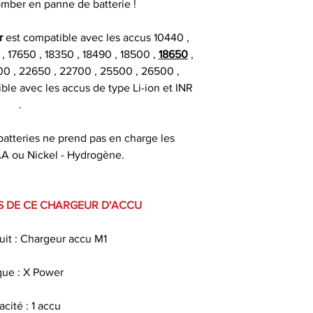
omber en panne de batterie !
Livrais
r
est compatible avec les accus 10440 ,
, 17650 , 18350 , 18490 , 18500 ,
18650
,
À partir de 4,90€ 
00 , 22650 , 22700 , 25500 , 26500 ,
commande
ble avec les accus de type Li-ion et INR
.
* Livraison à domi
Accus
un délai indicat
batteries ne prend pas en charge les
passée avant 13 h 
AA ou Nickel - Hydrogène.
Température 
fonctionneme
Origine
S DE CE CHARGEUR D'ACCU
it : Chargeur accu M1
ue : X Power
cité : 1 accu