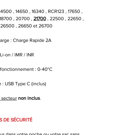
14500 , 14650 , 16340 , RCR123 , 17650 ,
 18700 , 20700 ,
21700
, 22500 , 22650 ,
 26500 , 26650 et 26700
arge : Charge Rapide 2A
Li-on / IMR / INR
fonctionnement : 0-40°C
 : USB Type C (inclus)
 secteur
non inclus
.
S DE SÉCURITÉ
cus dans votre poche ou votre sac sans