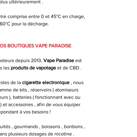
 plus ultérieurement .
être comprise entre 0 et 45°C en charge,
t 60°C pour la décharge.
VOS BOUTIQUES VAPE PARADISE
poteurs depuis 2013,
Vape Paradise
est
s les
produits de
vapotage
et de CBD .
istes de la
cigarette electronique
, nous
mme de kits , réservoirs ( atomiseurs
urs ), batteries ( fonctionnant avec ou
 et accessoires , afin de vous équiper
épondant à vos besoins !
fruités , gourmands , boissons , bonbons ,
 dans plusieurs dosages de nicotine .