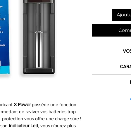
Ajoute
Comm
VO
1€ 
CARA
crédité dan
Type de produ
L
dès 
France mét
Marque
Expéd
bricant
X Power
possède une fonction
Les commandes pas
Capacité
si comman
rmettant de raviver vos batteries trop
le jour même du 
-protection vous offre une charge sûre !
Format accu
fériés) ou dans 
 son
indicateur
Led
, vous n'aurez plus
ouvrables apr