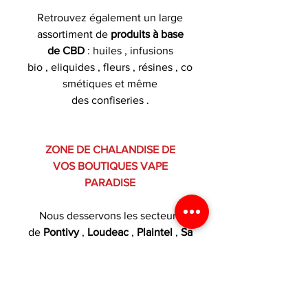
Retrouvez également un large
assortiment de
produits à base
de CBD
: huiles , infusions
bio , eliquides , fleurs , résines , co
smétiques et même
des confiseries .
ZONE DE CHALANDISE DE
VOS BOUTIQUES VAPE
PARADISE
Nous desservons les secteurs
de
Pontivy
,
Loudeac
,
Plaintel
,
Sa
int Brieuc
,
Ploufragan
,
Locminé
,
Le Sourn , Guerledan , Malguenac
, Cleguerec , Neulliac , Plumeliau ,
Rohan , Saint Gerand , Brehan ,