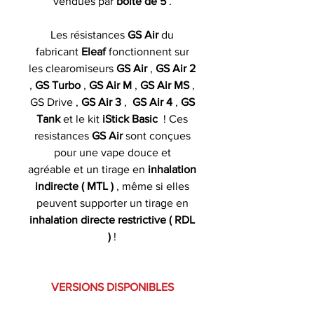
vendues par
boîte de 5
.
Les résistances
GS Air
du
fabricant
Eleaf
fonctionnent sur
les clearomiseurs
GS Air
,
GS Air 2
,
GS Turbo
,
GS Air M
,
GS Air MS
,
GS Drive ,
GS Air 3
,
GS Air 4
,
GS
Tank
et le kit
iStick Basic
! Ces
resistances
GS Air
sont conçues
pour une vape douce et
agréable et un tirage en
inhalation
indirecte ( MTL )
, même si elles
peuvent supporter un tirage en
inhalation directe restrictive ( RDL
)
!
VERSIONS DISPONIBLES