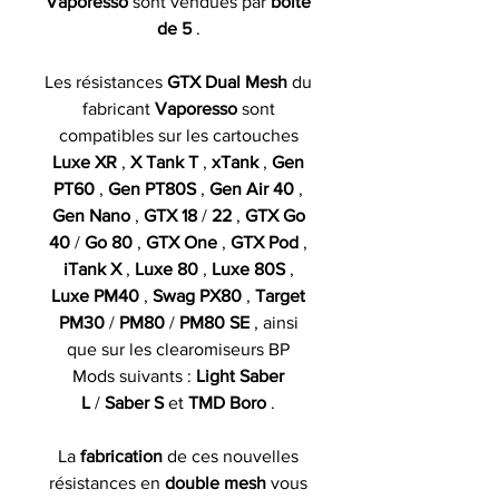
Vaporesso
sont vendues par
boîte
de 5
.
Les résistances
GTX Dual Mesh
du
fabricant
Vaporesso
sont
compatibles sur les cartouches
Luxe XR
,
X Tank T
,
xTank
,
Gen
PT60
,
Gen PT80S
,
Gen Air 40
,
Gen Nano
,
GTX 18
/
22
,
GTX Go
40
/
Go 80
,
GTX One
,
GTX Pod
,
iTank X
,
Luxe 80
,
Luxe 80S
,
Luxe PM40
,
Swag PX80
,
Target
PM30
/
PM80
/
PM80 SE
, ainsi
que sur les clearomiseurs BP
Mods suivants :
Light Saber
L
/
Saber S
et
TMD Boro
.
La
fabrication
de ces nouvelles
résistances en
double mesh
vous