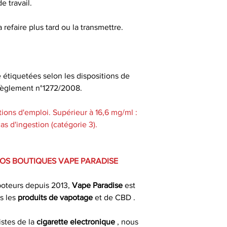
de travail.
 refaire plus tard ou la transmettre.
e étiquetées selon les dispositions de
u règlement n°1272/2008.
ions d'emploi. Supérieur à 16,6 mg/ml :
s d'ingestion (catégorie 3).
VOS BOUTIQUES VAPE PARADISE
poteurs depuis 2013,
Vape Paradise
est
s les
produits de
vapotage
et de CBD .
istes de la
cigarette electronique
, nous