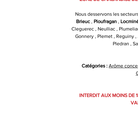
Nous desservons les secteur
Brieuc
,
Ploufragan
,
Locmin
Cleguerec , Neulliac , Plumelia
Gonnery , Plemet , Reguiny , J
Pledran , Sa
Catégories :
Arôme conce
INTERDIT AUX MOINS DE 1
VA