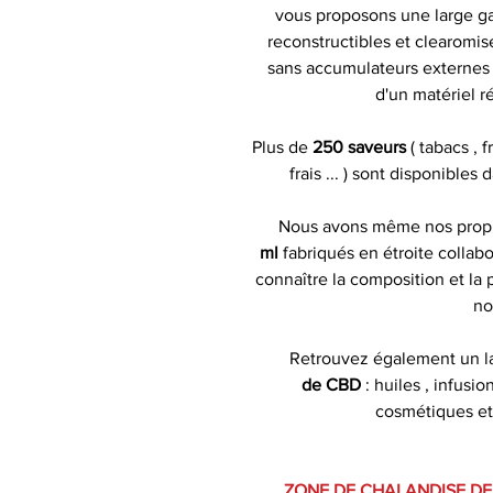
vous proposons une large ga
reconstructibles et clearomise
sans accumulateurs externes )
d'un matériel r
Plus de
250 saveurs
( tabacs , 
frais ... ) sont disponibles
Nous avons même nos pro
ml
fabriqués en étroite collabo
connaître la composition et la
no
Retrouvez également un l
de CBD
: huiles , infusion
cosmétiques et
ZONE DE CHALANDISE DE