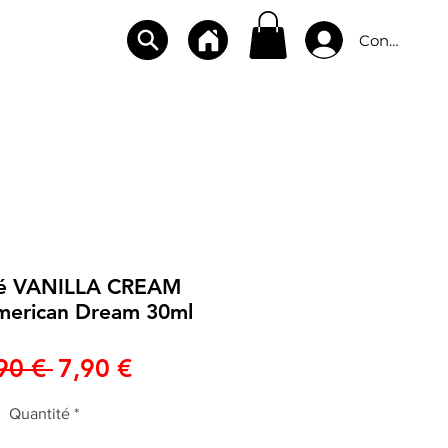
Connexion
CBD
BOUTIQUES
CONTACT
ré VANILLA CREAM
erican Dream 30ml
Prix
Prix
90 € 
7,90 €
original
promotionnel
Quantité
*