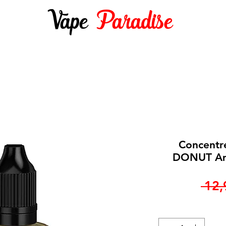
Vape
Paradise
DES 10ML
E-LIQUIDES 50ML ET +
DIY
Concent
DONUT Am
 12,