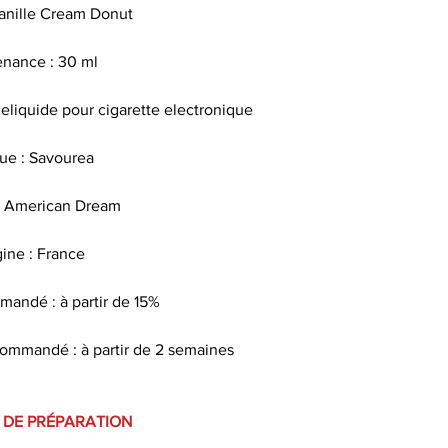
Vanille Cream Donut
Les arômes alim
sav
nance : 30 ml
Quel taux
eliquide pour cigarette electronique
Pour faire le po
ue : Savourea
nicotine , il exi
utilisés par les t
 American Dream
dans les b
gine : France
andé : à partir de 15%
Pour une conser
gardez votre e-liq
ommandé : à partir de 2 semaines
un endroit sec e
d
 DE PRÉPARATION
Bien secouer avant