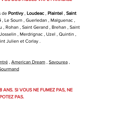
s de
Pontivy
,
Loudeac
,
Plaintel
,
Saint
é
, Le Sourn , Guerledan , Malguenac ,
u , Rohan , Saint Gerand , Brehan , Saint
osselin , Merdrignac , Uzel , Quintin ,
int Julien et Corlay .
ntré
,
American Dream
,
Savourea
,
Gourmand
8 ANS. SI VOUS NE FUMEZ PAS, NE
POTEZ PAS.