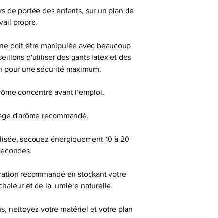
aérer (bouchon ou
ors de portée des enfants, sur un plan de
jours avant de 
avail propre.
m
ine doit être manipulée avec beaucoup
illons d'utiliser des gants latex et des
on pour une sécurité maximum.
DANGEREUX, RE
arôme concentré avant l’emploi.
Tous les flacons 
sage d'arôme recommandé.
sécurité enfa
d'inviolabilité pour 
éalisée, secouez énergiquement 10 à 20
pipette pour un me
secondes.
d'un
ration recommandé en stockant votre
Produit interdit
 chaleur et de la lumière naturelle.
femmes enceinte
d'hypertension ou 
, nettoyez votre matériel et votre plan