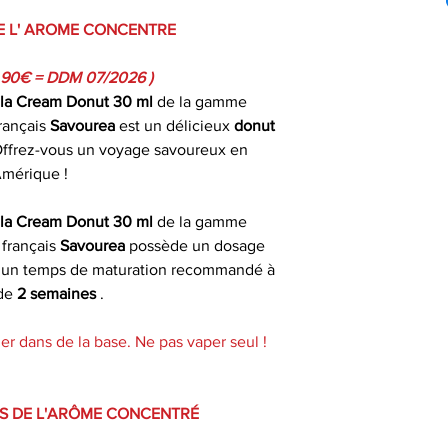
Dosage recomm
propose de nomb
Les commandes pas
E L' AROME CONCENTRE
toutes saveurs c
le jour même du 
Temps de matura
fruités , gour
fériés) ou dans 
.90€ = DDM 07/2026 )
recommand
déclinaisons : 10 
ouvrables apr
lla Cream Donut 30 ml
de la gamme
savoureuses 
rançais
Savourea
est un délicieux
donut
Saveur(s)
Livrais
Offrez-vous un voyage savoureux en
Préparation de v
mérique !
Dre
À partir de 4,90€ 
Marque
commande
lla Cream Donut 30 ml
de la gamme
Savourea vous pro
 français
Savourea
possède un dosage
Gamme
arome concentr
* Livraison à domi
 un temps de maturation recommandé à
concentré 30ml a
un délai indicat
 de
2 semaines
.
Origine
d'arôme à doser 
passée avant 13 h 
maturation recomm
er dans de la base. Ne pas vaper seul !
Ce arome concentr
diacétyle , sans
S DE L'ARÔME CONCENTRÉ
alcool benzy