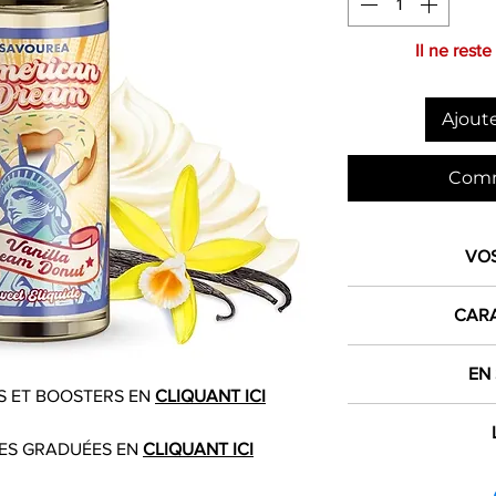
Il ne reste
Ajoute
Comm
VO
1€ 
CARA
crédité dan
Produit
EN
L
 ET BOOSTERS EN
CLIQUANT ICI
dès 
Aromes concentré
Contenance
ES GRADUÉES EN
CLIQUANT ICI
Expéd
Taux Nicotin
Savourea est 
France mét
si comman
liquide pour cig