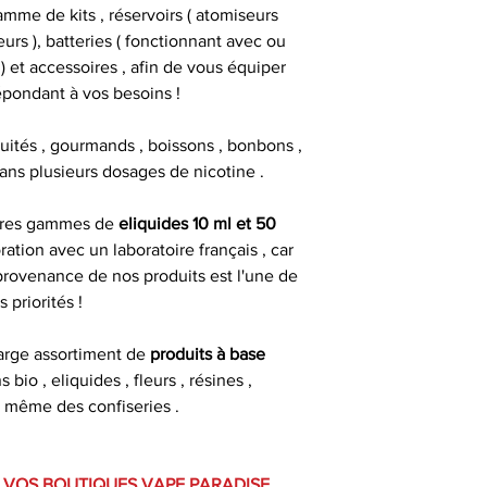
mme de kits , réservoirs ( atomiseurs
urs ), batteries ( fonctionnant avec ou
 et accessoires , afin de vous équiper
épondant à vos besoins !
fruités , gourmands , boissons , bonbons ,
 dans plusieurs dosages de nicotine .
pres gammes de
eliquides 10 ml et 50
ration avec un laboratoire français , car
 provenance de nos produits est l'une de
s priorités !
arge assortiment de
produits à base
s bio , eliquides , fleurs , résines ,
 même des confiseries .
 VOS BOUTIQUES VAPE PARADISE