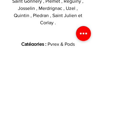
Saint Gonnery , Plemet , Reguiny ,
Josselin , Merdrignac , Uzel ,
Quintin , Pledran , Saint Julien et
Corlay .
Catégories :
Pyrex & Pods
VOS AVANTAGES
1€ dépensé = 1 point
CARACTÉRISTIQUES
crédité dans votre espace fidélité
!
Produit
Tube , tank ,
LIVRAISON
réservoir , verre
Livraison offerte
France métropolitaine
, pyrex , glass
dès 29,90 € d'achat !
uniquement
Marque
Vaporesso
Expédition le jour même
Les commandes passées avant
si commande passée avant 13h !