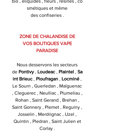
bio , eliquides , fleurs , résines , co
smétiques et même
des confiseries .
ZONE DE CHALANDISE DE
VOS BOUTIQUES VAPE
PARADISE
Nous desservons les secteurs
de
Pontivy
,
Loudeac
,
Plaintel
,
Sa
int Brieuc
,
Ploufragan
,
Locminé
,
Le Sourn , Guerledan , Malguenac
, Cleguerec , Neulliac , Plumeliau ,
Rohan , Saint Gerand , Brehan ,
Saint Gonnery , Plemet , Reguiny ,
Josselin , Merdrignac , Uzel ,
Quintin , Pledran , Saint Julien et
Corlay .