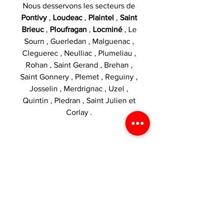
Nous desservons les secteurs de
Pontivy
,
Loudeac
,
Plaintel
,
Saint
Brieuc
,
Ploufragan
,
Locminé
, Le
Sourn , Guerledan , Malguenac ,
Cleguerec , Neulliac , Plumeliau ,
Rohan , Saint Gerand , Brehan ,
Saint Gonnery , Plemet , Reguiny ,
Josselin , Merdrignac , Uzel ,
Quintin , Pledran , Saint Julien et
Corlay .
Catégories :
Eliquide 50ml et
plus
,
Six Vape
,
Levest
,
Fruité
,
Frais
INTERDIT AUX MOINS DE 18 ANS.
SI VOUS NE FUMEZ PAS, NE