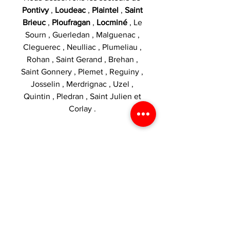
Pontivy
,
Loudeac
,
Plaintel
,
Saint
Brieuc
,
Ploufragan
,
Locminé
, Le
Sourn , Guerledan , Malguenac ,
Cleguerec , Neulliac , Plumeliau ,
Rohan , Saint Gerand , Brehan ,
Saint Gonnery , Plemet , Reguiny ,
Josselin , Merdrignac , Uzel ,
Quintin , Pledran , Saint Julien et
Corlay .
Catégories :
Eliquide 50ml
,
Freeze
,
Liquideo
,
Fruité
,
Frais
INTERDIT AUX MOINS DE 18 ANS.
SI VOUS NE FUMEZ PAS, NE
VAPOTEZ PAS.