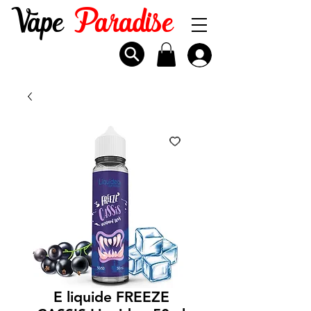
Vape
Paradise
E liquide FREEZE