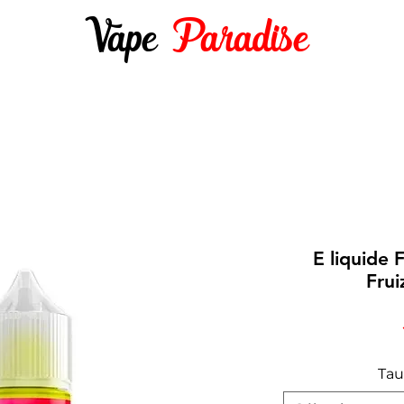
Vape
Paradise
DES 10ML
E-LIQUIDES 50ML ET +
DIY
E liquide
Fru
Tau