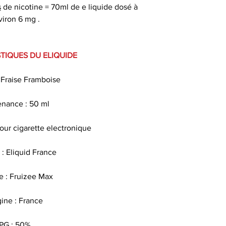
s
de nicotine = 70ml de e liquide dosé à
de e liqui
viron 6 mg .
50 ml de e liquide
de e liqui
TIQUES DU ELIQUIDE
Ce eliquide est 
: Fraise Framboise
parabène , sans am
s
nance : 50 ml
Le propylène glycol
pour cigarette electronique
propriété d
: Eliquid France
Les arômes alim
sav
 : Fruizee Max
La nicotine est so
gine : France
sert à favoriser le
la gorge lors
PG : 50%