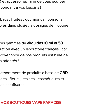
 et accessoires , afin de vous équiper
épondant à vos besoins !
abacs , fruités , gourmands , boissons ,
DANGEREUX, RE
nibles dans plusieurs dosages de nicotine
.
Tous les flacon
pres gammes de
eliquides 10 ml et 50
bouchons sécurité
ration avec un laboratoire français , car
d'inviolabilité pour 
 provenance de nos produits est l'une de
pipette pour un me
s priorités !
d'un
 assortiment de
produits à base de CBD
Produit interdit
uides , fleurs , résines , cosmétiques et
femmes enceinte
s confiseries .
d'hypertension ou 
 VOS BOUTIQUES VAPE PARADISE