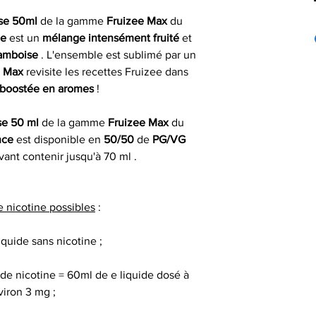
Expéd
ise 50ml
de la gamme
Fruizee Max
du
Eliquid France e
Taux Nicotin
France mét
si comman
ce
est un
mélange intensément fruité
et
liquide pour cigare
PG
ramboise
. L'ensemble est sublimé par un
propose de nomb
Les commandes pas
 Max
revisite les recettes Fruizee dans
toutes saveurs c
le jour même du 
VG
 boostée en aromes
!
fruités , gour
fériés) ou dans 
déclinaisons : 10 
ouvrables apr
Saveur(s)
se 50 ml
de la gamme
Fruizee Max
du
savoureuses 
nce
est disponible en
50/50
de
PG/VG
Livrais
ant contenir jusqu'à 70 ml .
Préparation de v
Gamme
À partir de 4,90€ 
commande
Marque
e nicotine possibles
:
Eliquid France 
gamme Fruizee M
* Livraison à domi
Origine
iquide sans nicotine ;
un délai indicat
passée avant 13 h 
de nicotine = 60ml de e liquide dosé à
50 ml de e
viron 3 mg ;
50 ml de e liquide