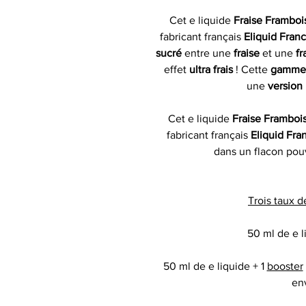
Cet e liquide
Fraise Frambo
fabricant français
Eliquid Fran
sucré
entre une
fraise
et une
f
effet
ultra frais
! Cette
gamme
une
version
Cet e liquide
Fraise Framboi
fabricant français
Eliquid Fra
dans un flacon pouv
Trois taux d
50 ml de e l
50 ml de e liquide + 1
booster
en