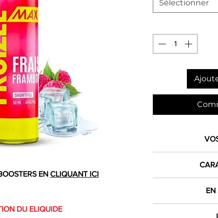
Sélectionner
Ajoute
Comm
VO
1€ 
CARA
crédité dan
BOOSTERS EN
CLIQUANT ICI
Produit
EN
L
dès 
ION DU ELIQUIDE
E Liquides Fru
Contenance