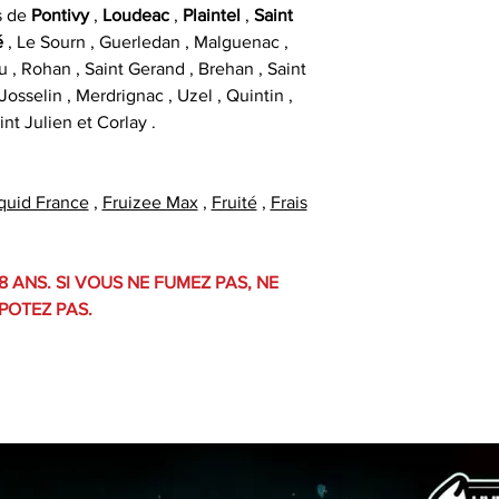
s de
Pontivy
,
Loudeac
,
Plaintel
,
Saint
é
, Le Sourn , Guerledan , Malguenac ,
u , Rohan , Saint Gerand , Brehan , Saint
osselin , Merdrignac , Uzel , Quintin ,
int Julien et Corlay .
iquid France
,
Fruizee Max
,
Fruité
,
Frais
8 ANS. SI VOUS NE FUMEZ PAS, NE
POTEZ PAS.