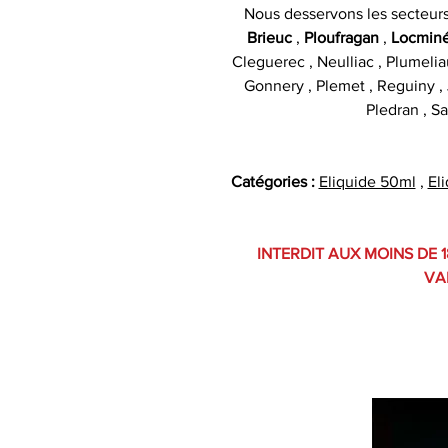
Nous desservons les secteur
Brieuc
,
Ploufragan
,
Locmin
Cleguerec , Neulliac , Plumelia
Gonnery , Plemet , Reguiny , J
Pledran , Sa
Catégories :
Eliquide 50ml
,
El
INTERDIT AUX MOINS DE 1
VA