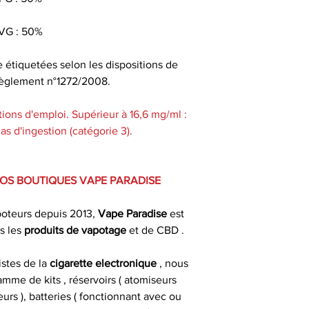
Quel taux
VG : 50%
Pour faire le po
e étiquetées selon les dispositions de
nicotine, il exis
u règlement n°1272/2008.
utilisés par les t
dans les b
ions d'emploi. Supérieur à 16,6 mg/ml :
s d'ingestion (catégorie 3).
Pour une conser
VOS BOUTIQUES VAPE PARADISE
gardez votre e-liq
un endroit sec e
poteurs depuis 2013,
Vape Paradise
est
d
s les
produits de
vapotage
et de CBD .
Bien secouer avant
istes de la
cigarette electronique
, nous
aérer (bouchon ou
mme de kits , réservoirs ( atomiseurs
jours avant de 
urs ), batteries ( fonctionnant avec ou
m