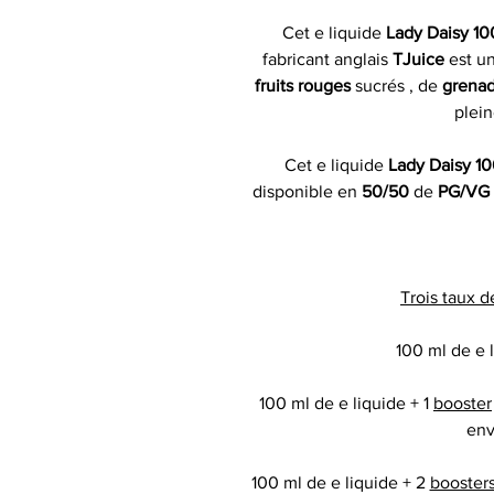
Cet e liquide
Lady Daisy 1
fabricant anglais
TJuice
est u
fruits rouges
sucrés , de
grena
plein
Cet e liquide
Lady Daisy 10
disponible en
50/50
de
PG/VG
Trois taux d
100 ml de e l
100 ml de e liquide + 1
booster
env
100 ml de e liquide + 2
booster