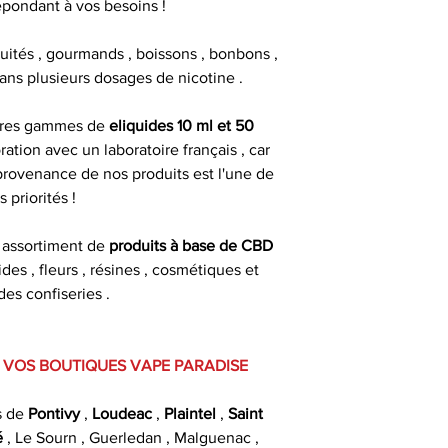
DANGEREUX, RE
épondant à vos besoins !
fruités , gourmands , boissons , bonbons ,
Tous les flacons 
 dans plusieurs dosages de nicotine .
sécurité enfa
d'inviolabilité pour 
pres gammes de
eliquides 10 ml et 50
pipette pour un me
ration avec un laboratoire français , car
d'un
 provenance de nos produits est l'une de
s priorités !
Produit interdit
femmes enceinte
 assortiment de
produits à base de CBD
d'hypertension ou 
uides , fleurs , résines , cosmétiques et
s confiseries .
 VOS BOUTIQUES VAPE PARADISE
s de
Pontivy
,
Loudeac
,
Plaintel
,
Saint
é
, Le Sourn , Guerledan , Malguenac ,