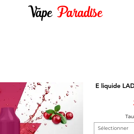
Vape
Paradise
DES 10ML
E-LIQUIDES 50ML ET +
DIY
E liquide LA
Tau
Sélectionner