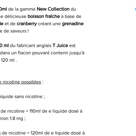
T Juice est un fab
Taux Nicotin
France mét
si comman
cigarette élect
00ml
de la gamme
New Collection
du
PG
nombreuses gammes
ne délicieuse
boisson fraîche
à base de
Les commandes pas
confondues : t
de
et de
cranberry
créant une
grenadine
le jour même du 
VG
gourmands , dans d
e de saveurs !
fériés) ou dans 
ml , 50 ml , 
ouvrables apr
Saveur(s)
savoureuses 
0 ml
du fabricant anglais
T Juice
est
dans un flacon pouvant contenir jusqu'à
Livrais
Préparation 
120 ml .
À partir de 4,90€ 
T Juice vous prop
commande
Marque / Gam
100ml en trois 
e nicotine possibles
:
* Livraison à domi
100 ml de e
iquide sans nicotine ;
un délai indicat
Origine
passée avant 13 h 
100 ml de e liquid
de nicotine = 110ml de e liquide dosé à
de e liquid
iron 1.8 mg ;
100 ml de e liqu
s
de nicotine = 120ml de e liquide dosé à