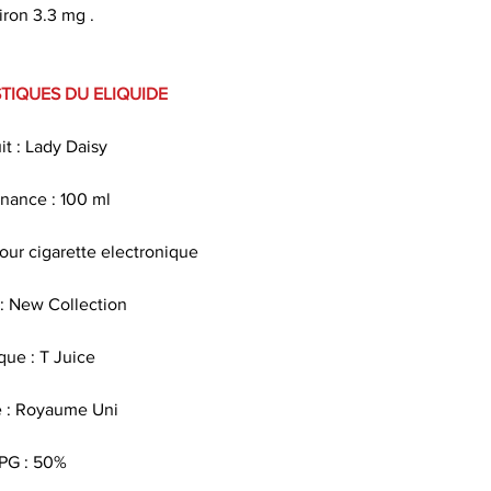
120ml de e liq
iron 3.3 mg .
Ce eliquide est 
parabène , sans am
TIQUES DU ELIQUIDE
s
it : Lady Daisy
Le propylène glycol
propriété d
nance : 100 ml
Les arômes alim
pour cigarette electronique
sav
 New Collection
La nicotine est so
sert à favoriser le
ue : T Juice
la gorge lors
e : Royaume Uni
Quel taux
PG : 50%
Pour faire le po