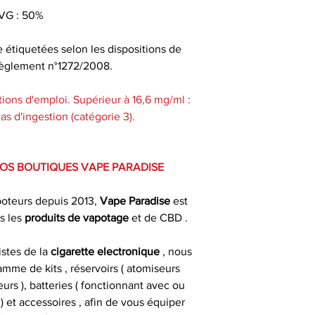
nicotine, il exis
VG : 50%
utilisés par les t
dans les b
e étiquetées selon les dispositions de
u règlement n°1272/2008.
ions d'emploi. Supérieur à 16,6 mg/ml :
Pour une conser
s d'ingestion (catégorie 3).
gardez votre e-liq
un endroit sec e
d
VOS BOUTIQUES VAPE PARADISE
Bien secouer avant
poteurs depuis 2013,
Vape Paradise
est
aérer (bouchon ou
s les
produits de
vapotage
et de CBD .
jours avant de 
m
istes de la
cigarette electronique
, nous
mme de kits , réservoirs ( atomiseurs
urs ), batteries ( fonctionnant avec ou
 et accessoires , afin de vous équiper