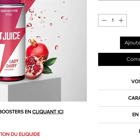
Ajoute
Comm
VO
1€ 
CARA
crédité dan
BOOSTERS EN
CLIQUANT ICI
Produit
EN
L
dès 
E 
Contenance
ION DU ELIQUIDE
Expéd