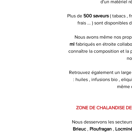
d'un matériel r
Plus de
500 saveurs
( tabacs , 
frais ... ) sont disponibles
Nous avons même nos pro
ml
fabriqués en étroite collabo
connaître la composition et la
no
Retrouvez également un large
: huiles , infusions bio , eliq
même de
ZONE DE CHALANDISE DE
Nous desservons les secteur
Brieuc
,
Ploufragan
,
Locmin