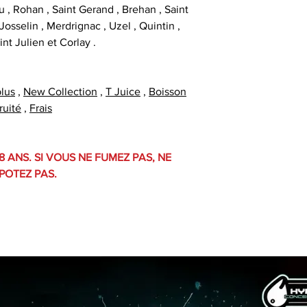
u , Rohan , Saint Gerand , Brehan , Saint
osselin , Merdrignac , Uzel , Quintin ,
int Julien et Corlay .
plus
,
New Collection
,
T Juice
,
Boisson
ruité
,
Frais
8 ANS. SI VOUS NE FUMEZ PAS, NE
POTEZ PAS.