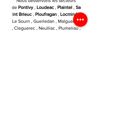
Nous desservons les secteurs
de
Pontivy
,
Loudeac
,
Plaintel
,
Sa
int Brieuc
,
Ploufragan
,
Locminé
,
Le Sourn , Guerledan , Malguenac
, Cleguerec , Neulliac , Plumeliau ,
Rohan , Saint Gerand , Brehan ,
Saint Gonnery , Plemet , Reguiny ,
Josselin , Uzel , Quintin , Pledran ,
Saint Julien et Corlay .
Catégories :
box et mods
VOS AVANTAGES
1€ dépensé = 1 point
CARACTÉRISTIQUES
crédité dans votre espace fidélité
!
Produit
Box Revolto
LIVRAISON