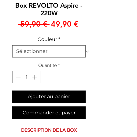
Box REVOLTO Aspire -
220W
Prix
Prix
 59,90 € 
49,90 €
original
promotionnel
Couleur
*
Quantité
*
Ajouter au panier
Commander et payer
DESCRIPTION DE LA BOX