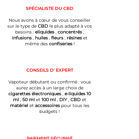
SPÉCIALISTE DU CBD
Nous avons à
cœur
de vous conseiller
sur le type de
CBD
le plus adapté à vos
besoins :
eliquides
,
concentrés
,
infusions
,
huiles
,
fleurs
,
résines
et
même des
confiseries
!
CONSEILS D' EXPERT
Vapoteur débutant ou confirmé : vous
aurez accès à un large choix de
cigarettes électroniques
,
e-liquides 10
ml
,
50 ml
et
100 ml
,
DIY
,
CBD
et
matériel
et
accessoires
pour tous les
budgets !
PAIEMENT SÉCURISÉ