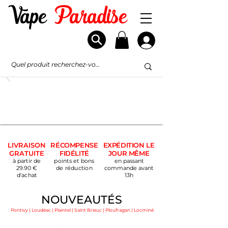
Vape
Paradise
LIVRAISON
RÉCOMPENSE
EXPÉDITION LE
GRATUITE
FIDÉLITÉ
JOUR MÊME
à partir de
points et bons
en passant
29.90 €
de réduction
com
mande avant
d'acha
t
13
h
NOUVEAUTÉS
Pontivy | Loudéac | Plaintel | Saint Brieuc | Ploufragan | Locminé