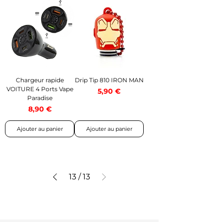
Chargeur rapide
Drip Tip 810 IRON MAN
VOITURE 4 Ports Vape
Prix
5,90 €
Paradise
Prix
8,90 €
Ajouter au panier
Ajouter au panier
13
/
13